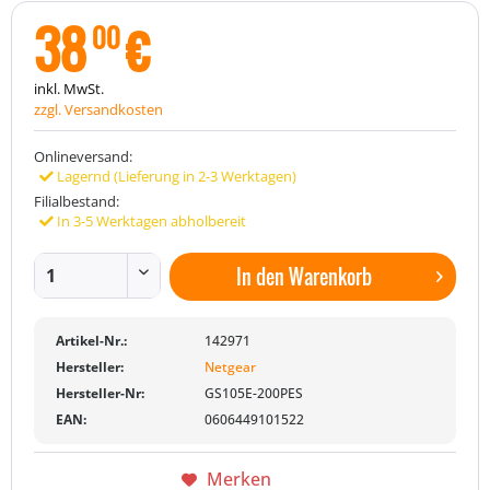
38
€
00
inkl. MwSt.
zzgl. Versandkosten
Onlineversand:
Lagernd (Lieferung in 2-3 Werktagen)
Filialbestand:
In 3-5 Werktagen abholbereit
In den
Warenkorb
Artikel-Nr.:
142971
Hersteller:
Netgear
Hersteller-Nr:
GS105E-200PES
EAN:
0606449101522
Merken