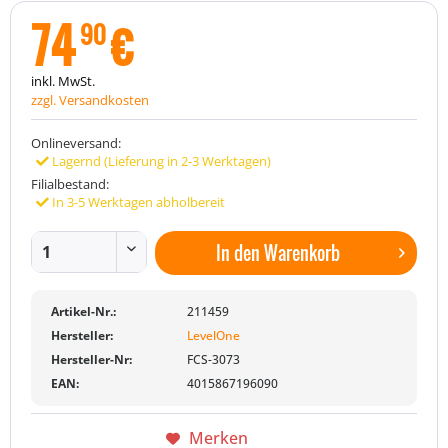
74
€
90
inkl. MwSt.
zzgl. Versandkosten
Onlineversand:
Lagernd (Lieferung in 2-3 Werktagen)
Filialbestand:
In 3-5 Werktagen abholbereit
In den
Warenkorb
Artikel-Nr.:
211459
Hersteller:
LevelOne
Hersteller-Nr:
FCS-3073
EAN:
4015867196090
Merken