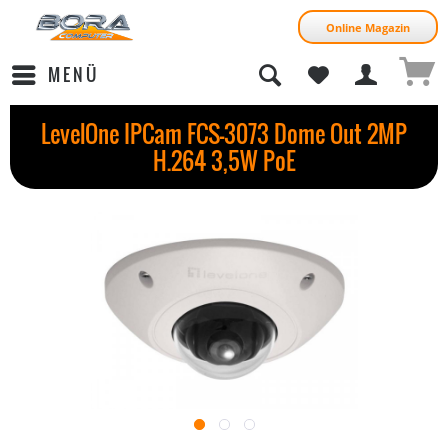
Online Magazin
MENÜ
LevelOne IPCam FCS-3073 Dome Out 2MP
H.264 3,5W PoE