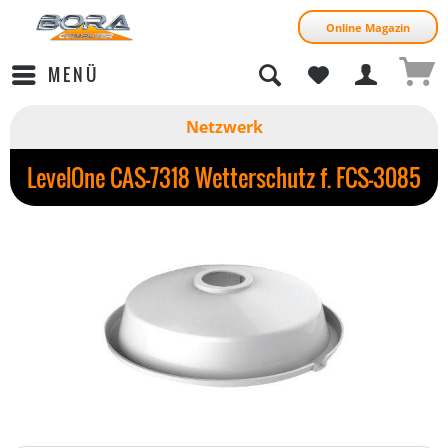
Online Magazin
MENÜ
Netzwerk
LevelOne CAS-7318 Wetterschutz f. FCS-3085