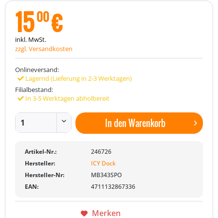
15
€
00
inkl. MwSt.
zzgl. Versandkosten
Onlineversand:
Lagernd (Lieferung in 2-3 Werktagen)
Filialbestand:
In 3-5 Werktagen abholbereit
In den
Warenkorb
Artikel-Nr.:
246726
Hersteller:
ICY Dock
Hersteller-Nr:
MB343SPO
EAN:
4711132867336
Merken