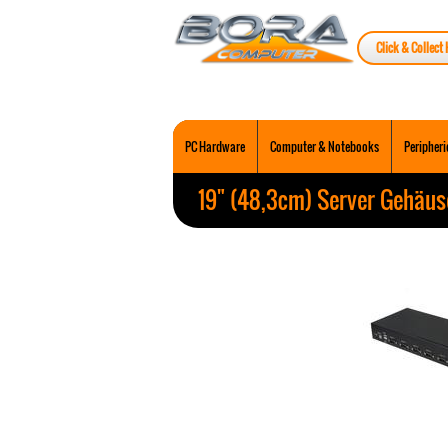
Click & Collect 
PC Hardware
Computer & Notebooks
Peripheri
19" (48,3cm) Server Gehäu