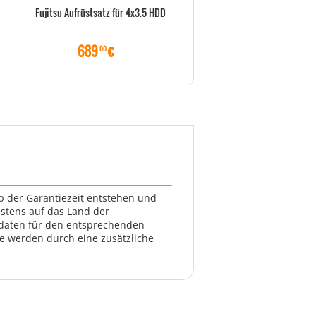
Fujitsu Aufrüstsatz für 4x3.5 HDD
Fujitsu Upgrade Kit von 8x auf
689
€
1030
€
00
00
lb der Garantiezeit entstehen und
estens auf das Land der
ktdaten für den entsprechenden
te werden durch eine zusätzliche