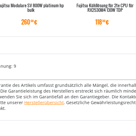
ujitsu Modulare SV 800W platinum hp
Fujitsu Kühllösung für 2te CPU für
bulk
RX2530M4 130W TDP
260
€
118
€
00
00
nnung: 9
rantie des Artikels umfasst grundsätzlich alle Mängel, die innerha
Die Garantieleistung des Herstellers erstreckt sich räumlich mind
wenden Sie sich im Garantiefall an den Garantiegeber. Die Konta
tte unserer
Herstellerübersicht
. Gesetzliche Gewährleistungsrech
kt.