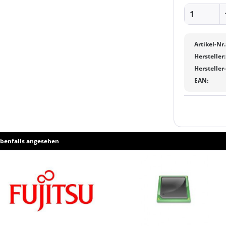
Artikel-Nr.
Hersteller:
Hersteller
EAN:
benfalls angesehen