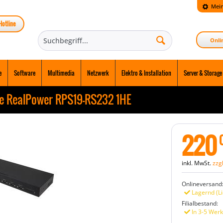
Mein
Hotline
Onli
e
Software
Multimedia
Netzwerk
Elektro & Installation
Server & Storage
se RealPower RPS19-RS232 1HE
220
inkl. MwSt.
zzg
Onlineversand
Lagernd (Li
Filialbestand:
In 3-5 Werk