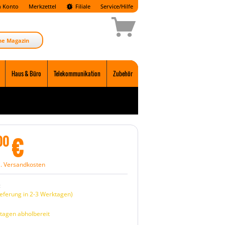
 Konto
Merkzettel
Filiale
Service/Hilfe
ne Magazin
Haus & Büro
Telekommunikation
Zubehör
€
00
l. Versandkosten
:
eferung in 2-3 Werktagen)
tagen abholbereit