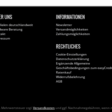
ER UNS
INFORMATIONEN
ilialen deutschlandweit
Newsletter
dware Beratung
Versandmöglichkeiten
takt
Zahlungsmöglichkeiten
ressum
RECHTLICHES
Cookie-Einstellungen
Datenschutzerklärung
Ergänzende Allgemeine
Geschäftsbedingungen zum easyCredi
Ratenkauf
Widerrufsbelehrung
AGB
zl. Mehrwertsteuer zzgl.
Versandkosten
und ggf. Nachnahmegebühren, wenn ni