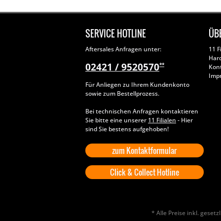
SERVICE HOTLINE
ÜB
Aftersales Anfragen unter:
11 F
Har
02421 / 9520570
**
Kon
Imp
Für Anliegen zu Ihrem Kundenkonto
sowie zum Bestellprozess.
Bei technischen Anfragen kontaktieren
Sie bitte eine unserer
11 Filialen
- Hier
sind Sie bestens aufgehoben!
zum Kontaktformular
Click & Collect Hotline
* Alle Preise inkl. geset