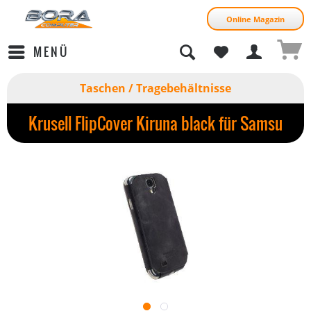
Online Magazin
MENÜ
Taschen / Tragebehältnisse
Krusell FlipCover Kiruna black für Samsu