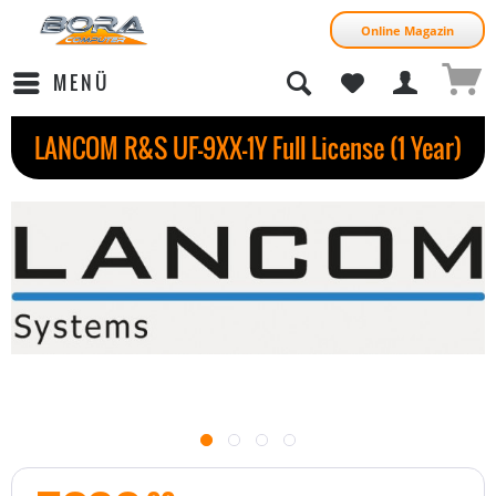
Online Magazin
MENÜ
LANCOM R&S UF-9XX-1Y Full License (1 Year)