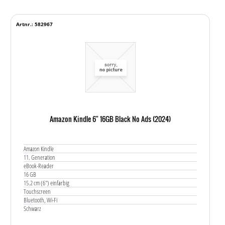
Artnr.: 582967
Amazon Kindle 6" 16GB Black No Ads (2024)
Amazon Kindle
11. Generation
eBook-Reader
16 GB
15.2 cm (6") einfarbig
Touchscreen
Bluetooth, Wi-Fi
Schwarz