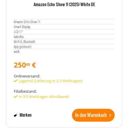
Amazon Echo Show 11 (2025) White DE
Amazon Echo Show 11
Smart-Display
LCD 11"
kabellos
Wi-Fi 6, Bluetooth
App-gesteuert
weiß
250
€
00
Onlineversand:
Lagernd (Lieferung in 2-3 Werktagen)
Filialbestand:
In 3-5 Werktagen abholbereit
In den Warenkorb
Merken