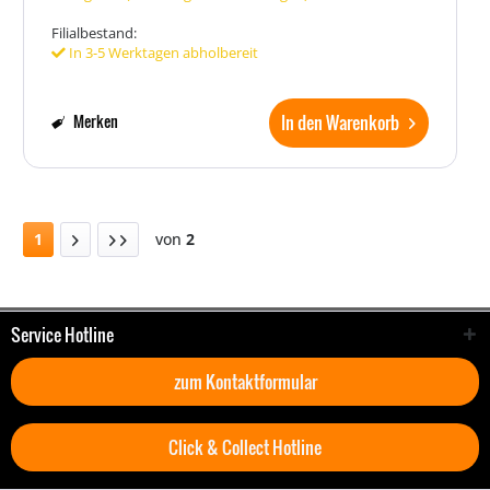
Filialbestand:
In 3-5 Werktagen abholbereit
In den Warenkorb
Merken
1
von
2
Service Hotline
zum Kontaktformular
Click & Collect Hotline