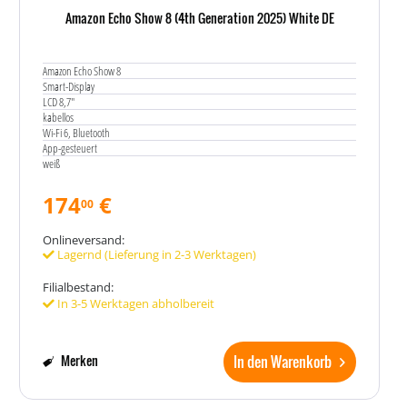
Amazon Echo Show 8 (4th Generation 2025) White DE
Amazon Echo Show 8
Smart-Display
LCD 8,7"
kabellos
Wi-Fi 6, Bluetooth
App-gesteuert
weiß
174
€
00
Onlineversand:
Lagernd (Lieferung in 2-3 Werktagen)
Filialbestand:
In 3-5 Werktagen abholbereit
In den Warenkorb
Merken