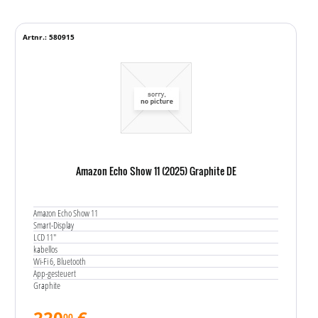
Artnr.: 580915
Amazon Echo Show 11 (2025) Graphite DE
Amazon Echo Show 11
Smart-Display
LCD 11"
kabellos
Wi-Fi 6, Bluetooth
App-gesteuert
Graphite
220
€
00