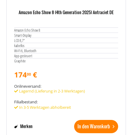
Amazon Echo Show 8 (4th Generation 2025) Antraciet DE
Amazon Echo Show 8
Smart-Display
LCD 8,7"
kabellos
Wi-Fi 6, Bluetooth
App-gesteuert
Graphite
174
€
00
Onlineversand:
Lagernd (Lieferung in 2-3 Werktagen)
Filialbestand:
In 3-5 Werktagen abholbereit
In den Warenkorb
Merken