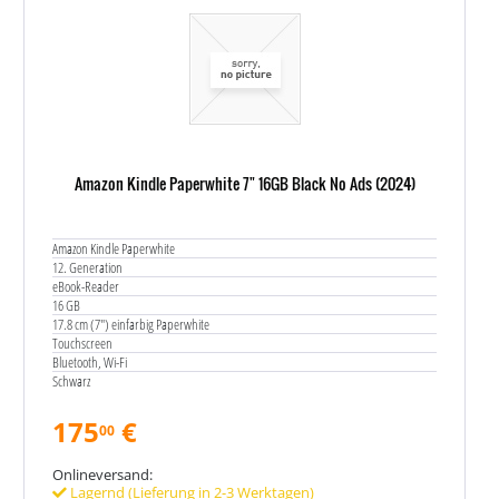
Amazon Kindle Paperwhite 7" 16GB Black No Ads (2024)
Amazon Kindle Paperwhite
12. Generation
eBook-Reader
16 GB
17.8 cm (7") einfarbig Paperwhite
Touchscreen
Bluetooth, Wi-Fi
Schwarz
175
€
00
Onlineversand:
Lagernd (Lieferung in 2-3 Werktagen)