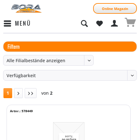
Online Magazin
MENÜ
Filtern
1
von
2
Artnr.: 578449