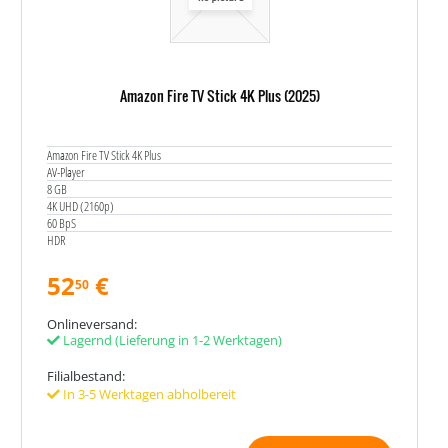
Amazon Fire TV Stick 4K Plus (2025)
Amazon Fire TV Stick 4K Plus
AV-Player
8 GB
4K UHD (2160p)
60 BpS
HDR
52
€
50
Onlineversand:
Lagernd
(Lieferung in 1-2 Werktagen)
Filialbestand:
In 3-5 Werktagen abholbereit