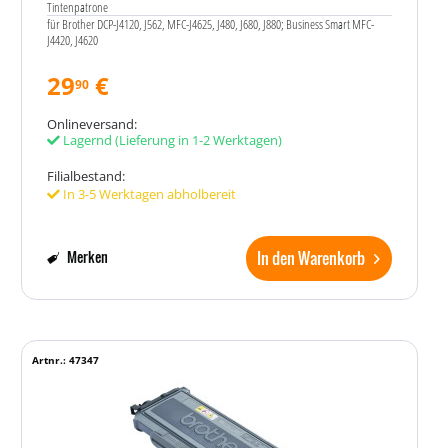
Tintenpatrone
für Brother DCP-J4120, J562, MFC-J4625, J480, J680, J880; Business Smart MFC-
J4420, J4620
29
€
90
Onlineversand:
Lagernd
(Lieferung in 1-2 Werktagen)
Filialbestand:
In 3-5 Werktagen abholbereit
In den Warenkorb
Merken
Artnr.: 47347