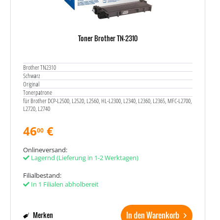
Toner Brother TN-2310
Brother TN2310
Schwarz
Original
Tonerpatrone
für Brother DCP-L2500, L2520, L2560, HL-L2300, L2340, L2360, L2365, MFC-L2700,
L2720, L2740
46
€
00
Onlineversand:
Lagernd
(Lieferung in 1-2 Werktagen)
Filialbestand:
In 1 Filialen abholbereit
In den Warenkorb
Merken