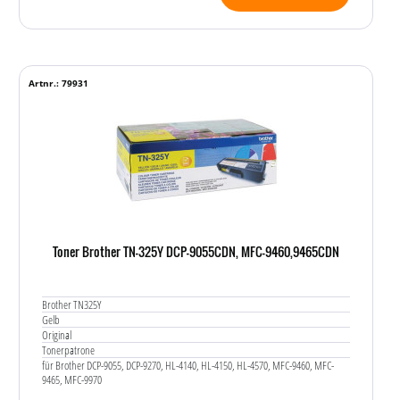
Artnr.: 79931
Toner Brother TN-325Y DCP-9055CDN, MFC-9460,9465CDN
Brother TN325Y
Gelb
Original
Tonerpatrone
für Brother DCP-9055, DCP-9270, HL-4140, HL-4150, HL-4570, MFC-9460, MFC-
9465, MFC-9970