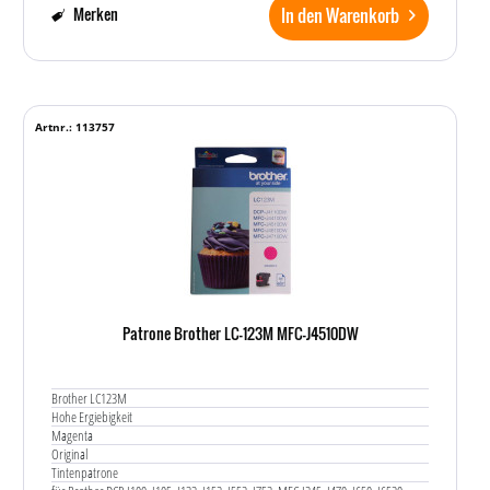
In den Warenkorb
Merken
Artnr.: 113757
Patrone Brother LC-123M MFC-J4510DW
Brother LC123M
Hohe Ergiebigkeit
Magenta
Original
Tintenpatrone