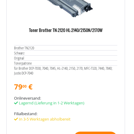
Toner Brother TN-2120 HL-2140/2150N/2170W
Brother TN2120
Schwarz
Original
Tonerpatrone
für Brother DCP-7030, 7040, 7045, HL-2140, 2150, 2170, MFC-7320, 7440, 7840;
Justio DCP-7040
79
€
00
Onlineversand:
Lagernd
(Lieferung in 1-2 Werktagen)
Filialbestand:
In 3-5 Werktagen abholbereit