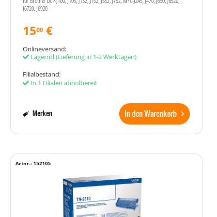
für Brother DCP-J100, J105, J132, J152, J552, J752, MFC-J245, J470, J650, J6520,
J6720, J6920
15
€
00
Onlineversand:
Lagernd
(Lieferung in 1-2 Werktagen)
Filialbestand:
In 1 Filialen abholbereit
In den Warenkorb
Merken
Artnr.: 152105