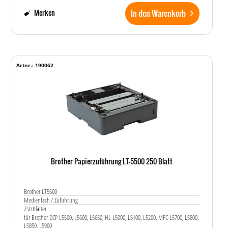
In den Warenkorb
Merken
Artnr.: 190062
Brother Papierzuführung LT-5500 250 Blatt
Brother LT5500
Medienfach / Zuführung
250 Blätter
für Brother DCP-L5500, L5600, L5650, HL-L5000, L5100, L5200, MFC-L5700, L5800,
L5850, L5900