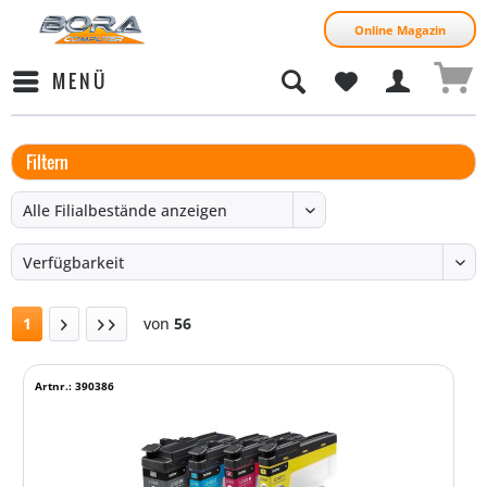
Online Magazin
MENÜ
Filtern
1
von
56
Artnr.: 390386