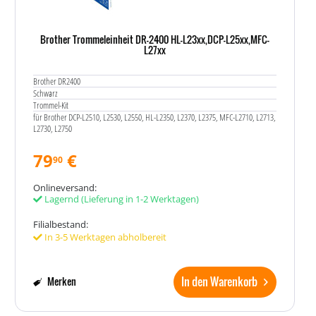
Brother Trommeleinheit DR-2400 HL-L23xx,DCP-L25xx,MFC-
L27xx
Brother DR2400
Schwarz
Trommel-Kit
für Brother DCP-L2510, L2530, L2550, HL-L2350, L2370, L2375, MFC-L2710, L2713,
L2730, L2750
79
€
90
Onlineversand:
Lagernd
(Lieferung in 1-2 Werktagen)
Filialbestand:
In 3-5 Werktagen abholbereit
In den Warenkorb
Merken