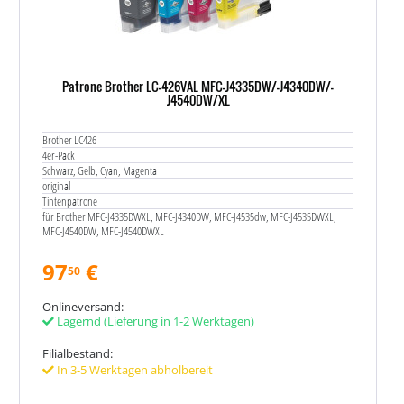
Patrone Brother LC-426VAL MFC-J4335DW/-J4340DW/-
J4540DW/XL
Brother LC426
4er-Pack
Schwarz, Gelb, Cyan, Magenta
original
Tintenpatrone
für Brother MFC-J4335DWXL, MFC-J4340DW, MFC-J4535dw, MFC-J4535DWXL,
MFC-J4540DW, MFC-J4540DWXL
97
€
50
Onlineversand:
Lagernd
(Lieferung in 1-2 Werktagen)
Filialbestand:
In 3-5 Werktagen abholbereit