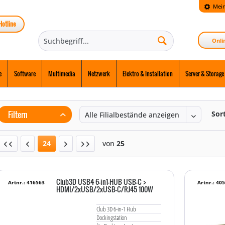
Mein
Hotline
Onli
e
Software
Multimedia
Netzwerk
Elektro & Installation
Server & Storage
Filtern
Sor
24
von
25
Club3D USB4 6-in1-HUB USB-C >
Artnr.: 416563
Artnr.: 40
HDMI/2xUSB/2xUSB-C/RJ45 100W
Club 3D 6-in-1 Hub
Dockingstation