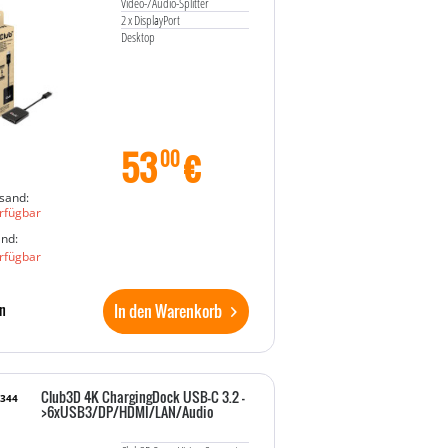
Video-/Audio-Splitter
2 x DisplayPort
Desktop
53
€
00
sand:
rfügbar
and:
rfügbar
In den Warenkorb
n
Club3D 4K ChargingDock USB-C 3.2 -
5344
>6xUSB3/DP/HDMI/LAN/Audio