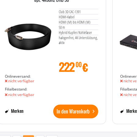
Club 3D CAC-1391
HDMI-Kabel
HDMI (M) bis HDMI (M)
50 m
Hybrid Kupfer/Kohlefaser
halogenfrei, 4K Unterstützung,
aktiv
222
€
00
Onlineversand:
Onlinever
nicht verfügbar
nicht ve
Filialbestand:
Filialbest
nicht verfügbar
nicht ve
In den Warenkorb
Merken
Merke