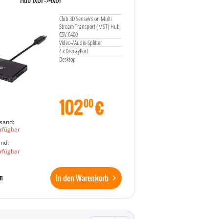
Club 3D SenseVision Multi
Stream Transport (MST) Hub
CSV-6400
Video-/Audio-Splitter
4 x DisplayPort
Desktop
102
€
00
sand:
rfügbar
and:
rfügbar
In den Warenkorb
n