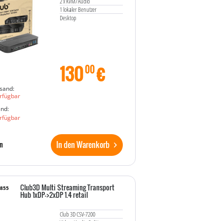
2 x KVM/Audio
1 lokaler Benutzer
Desktop
130
€
00
sand:
rfügbar
and:
rfügbar
In den Warenkorb
n
Club3D Multi Streaming Transport
6855
Hub 1xDP->2xDP 1.4 retail
Club 3D CSV-7200