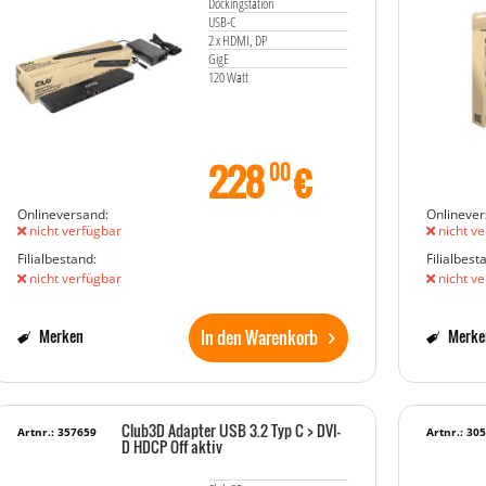
Dockingstation
USB-C
2 x HDMI, DP
GigE
120 Watt
228
€
00
Onlineversand:
Onlinever
nicht verfügbar
nicht ve
Filialbestand:
Filialbest
nicht verfügbar
nicht ve
In den Warenkorb
Merken
Merke
Club3D Adapter USB 3.2 Typ C > DVI-
Artnr.: 357659
Artnr.: 30
D HDCP Off aktiv