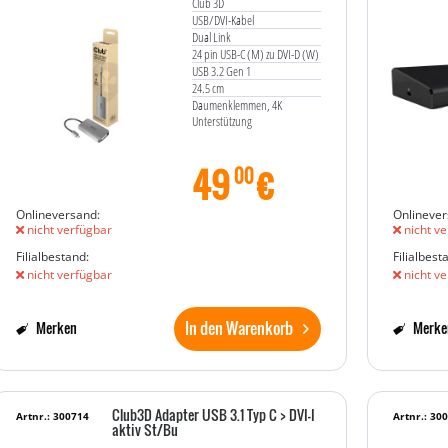
Club 3D
USB/DVI-Kabel
Dual Link
24 pin USB-C (M) zu DVI-D (W)
USB 3.2 Gen 1
24.5 cm
Daumenklemmen, 4K
Unterstützung
49
€
00
Onlineversand:
Onlinever
nicht verfügbar
nicht ve
Filialbestand:
Filialbest
nicht verfügbar
nicht ve
In den Warenkorb
Merken
Merke
Club3D Adapter USB 3.1 Typ C > DVI-I
Artnr.: 300714
Artnr.: 30
aktiv St/Bu