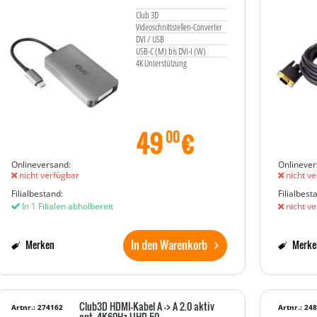
Club 3D
Videoschnittstellen-Converter
DVI / USB
USB-C (M) bis DVI-I (W)
4K Unterstützung
49
€
00
Onlineversand:
Onlinever
nicht verfügbar
nicht ve
Filialbestand:
Filialbest
In 1 Filialen abholbereit
nicht ve
In den Warenkorb
Merken
Merke
Club3D HDMI-Kabel A -> A 2.0 aktiv
Artnr.: 274162
Artnr.: 24
opt. 4K60Hz UHD 50