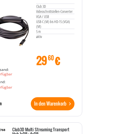
Club 3D
Videoschnittstellen-Converter
VGA / USB
USB-C (M) bis HD-15 (VGA)
(M)
5 m
aktiv
29
€
60
sand:
rfügbar
and:
rfügbar
In den Warenkorb
n
Club3D Multi Streaming Transport
8768
Hub 1xDP->4xDP