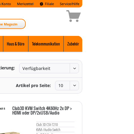
 Konto
Merkzettel
Filiale
Service/Hilfe
ne Magazin
Haus & Büro
Telekommunikation
Zubehör
tierung:
Artikel pro Seite:
Club3D KVM Switch 4K60Hz 2x DP >
5411
HDMI oder DP/2xUSB/Audio
Club 3D CSV-7210
KVM-/Audio-Switch