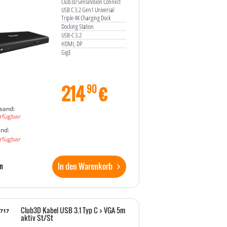
Club3D SenseVision Connect
USB C 3.2 Gen1 Universal
Triple 4K Charging Dock
Docking Station
USB-C 3.2
HDMI, DP
GigE
214
€
90
sand:
rfügbar
and:
rfügbar
In den Warenkorb
n
Club3D Kabel USB 3.1 Typ C > VGA 5m
0717
aktiv St/St