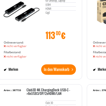
für Desktop, Laptop
USB4
HDMI
GigE
113
€
00
Onlineversand:
Onlinever
nicht verfügbar
nicht ve
Filialbestand:
Filialbest
nicht verfügbar
nicht ve
In den Warenkorb
Merken
Merke
Club3D 4K ChargingDock USB-C -
Artnr.: 387733
Artnr.: 37
>6xUSB3/DP/2xHDMI/LAN
Club 3D