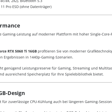
c/ax, 2x2), Bluetooth 5.3
 11 Pro
ESD (ohne Datenträger)
ormance
ke Gaming-Leistung auf moderner Plattform mit hoher Single-Core-P
rce RTX 5060 Ti 16GB
profitieren Sie von moderner Grafiktechnolog
en Ergebnissen in 1440p-Gaming-Szenarien.
ht genügend Leistungsreserve für Gaming, Streaming und Multita
d ausreichend Speicherplatz für Ihre Spielebibliothek bietet.
GB-Design
t für zuverlässige CPU-Kühlung auch bei längeren Gaming-Session