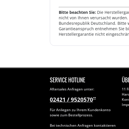
Bitte beachten Sie:
Die Herstellerga
nicht von Ihnen verursacht wurden. 
Bundesrepublik Deutschland. Bitte 
Garantieanspruch entnehmen Sie bi
Herstellergarantie nicht eingeschrän
SERVICE HOTLINE
ÜB
Aftersales Anfragen unter:
11 F
Har
02421 / 9520570
**
Kon
Imp
Für Anliegen zu Ihrem Kundenkonto
sowie zum Bestellprozess.
Bei technischen Anfragen kontaktieren