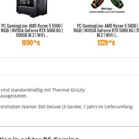
PC GamingLine: AMD Ryzen 5 5500 |
PC GamingLine: AMD Ryzen 5 5600 |
16GB | NVIDIA GeForce RTX 5060 8G |
16GB | NVIDIA GeForce RTX 5060 8G | 1
500GB M.2 | WiFi...
M.2 | WiFi |...
1090
€
1229
€
00
00
 sind standardmäßig mit Thermal Grizzly
ausgestattet.
 enthalten Norton 360 Deluxe (3 Geräte, 1 Jahr) im Lieferumfang.