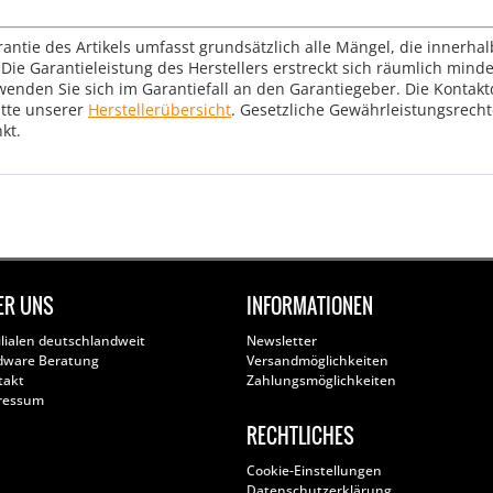
rantie des Artikels umfasst grundsätzlich alle Mängel, die innerha
Die Garantieleistung des Herstellers erstreckt sich räumlich mind
wenden Sie sich im Garantiefall an den Garantiegeber. Die Konta
tte unserer
Herstellerübersicht
. Gesetzliche Gewährleistungsrech
kt.
ER UNS
INFORMATIONEN
ilialen deutschlandweit
Newsletter
dware Beratung
Versandmöglichkeiten
takt
Zahlungsmöglichkeiten
ressum
RECHTLICHES
Cookie-Einstellungen
Datenschutzerklärung