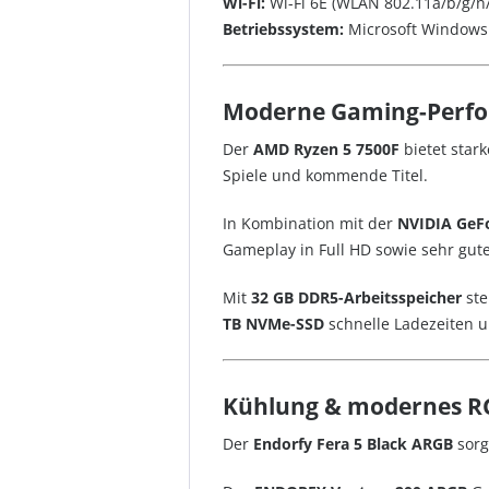
Wi-Fi:
Wi-Fi 6E (WLAN 802.11a/b/g/n/a
Betriebssystem:
Microsoft Windows
Moderne Gaming-Perf
Der
AMD Ryzen 5 7500F
bietet star
Spiele und kommende Titel.
In Kombination mit der
NVIDIA GeFo
Gameplay in Full HD sowie sehr gut
Mit
32 GB DDR5-Arbeitsspeicher
ste
TB NVMe-SSD
schnelle Ladezeiten un
Kühlung & modernes R
Der
Endorfy Fera 5 Black ARGB
sorg