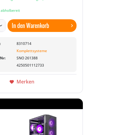
n abholbereit
In den
Warenkorb
:
8310714
Komplettsysteme
-Nr:
SNO 261388
4250501112733
Merken