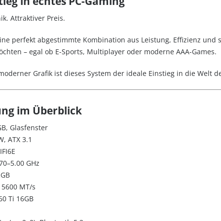
tieg in echtes PC-Gaming
. Attraktiver Preis.
ne perfekt abgestimmte Kombination aus Leistung, Effizienz und s
 möchten – egal ob E-Sports, Multiplayer oder moderne AAA-Games.
oderner Grafik ist dieses System der ideale Einstieg in die Welt 
ung im Überblick
, Glasfenster
W, ATX 3.1
IFI6E
70–5.00 GHz
RGB
 5600 MT/s
60 Ti 16GB