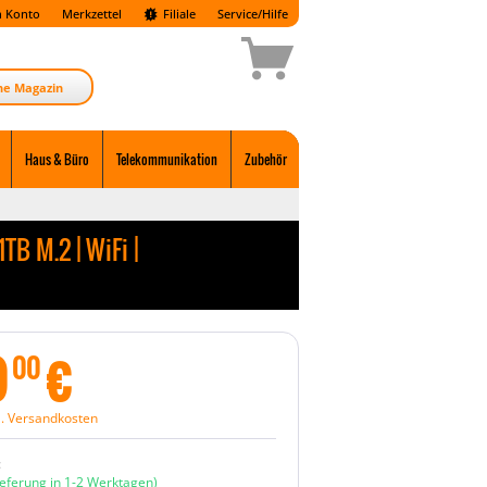
 Konto
Merkzettel
Filiale
Service/Hilfe
ne Magazin
Haus & Büro
Telekommunikation
Zubehör
TB M.2 | WiFi |
9
€
00
l. Versandkosten
:
ieferung in 1-2 Werktagen)