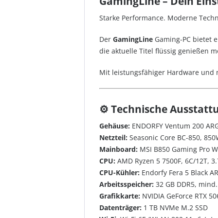
GamingLine – Dein Eins
Starke Performance. Moderne Technik
Der
GamingLine
Gaming-PC bietet ei
die aktuelle Titel flüssig genießen
Mit leistungsfähiger Hardware und m
⚙️ Technische Ausstatt
Gehäuse:
ENDORFY Ventum 200 ARGB
Netzteil:
Seasonic Core BC-850, 850
Mainboard:
MSI B850 Gaming Pro W
CPU:
AMD Ryzen 5 7500F, 6C/12T, 3.
CPU-Kühler:
Endorfy Fera 5 Black A
Arbeitsspeicher:
32 GB DDR5, mind.
Grafikkarte:
NVIDIA GeForce RTX 50
Datenträger:
1 TB NVMe M.2 SSD