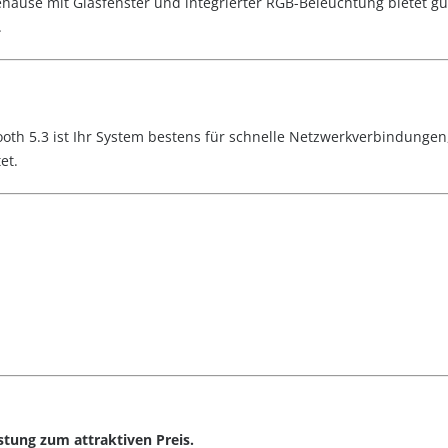
häuse mit Glasfenster und integrierter RGB-Beleuchtung bietet gu
.
oth 5.3 ist Ihr System bestens für schnelle Netzwerkverbindung
et.
tung zum attraktiven Preis.