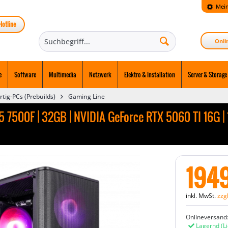
Mein
Hotline
Onli
e
Software
Multimedia
Netzwerk
Elektro & Installation
Server & Storage
rtig-PCs (Prebuilds)
Gaming Line
7500F | 32GB | NVIDIA GeForce RTX 5060 TI 16G | 1
194
inkl. MwSt.
zzg
Onlineversand
Lagernd
(L