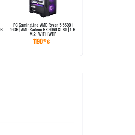
PC GamingLine: AMD Ryzen 5 5600 |
PC GamingLine: AMD Ryzen 7 
TB
16GB | AMD Radeon RX 9060 XT 8G | 1TB
32GB | AMD Radeon RX 9060 XT 
M.2 | WiFi | W11P
M.2 | WiFi |...
1190
€
1490
€
00
00