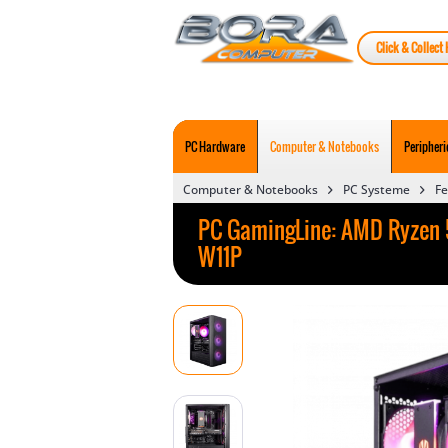
Click & Collect 
PC Hardware
Computer & Notebooks
Peripheri
Computer & Notebooks
PC Systeme
Fe
PC GamingLine: AMD Ryzen 5 
W11P