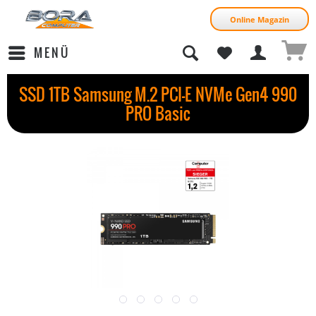
Online Magazin
MENÜ
SSD 1TB Samsung M.2 PCI-E NVMe Gen4 990
PRO Basic