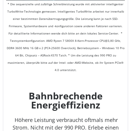
* Die sequenzielle und zufällige Schreibleistung wurde mit aktivierter intelligenter
TurboWrite-Technologie gemessen. Intelligentes TurboWrite arbeitet nur innerhalb
einer bestimmten Datenübertragungsgröße. Die Leistung kann je nach SSD-
Firmware, Systemhardware und -konfiguration sowie anderen Faktoren variieren.
Für detaillierte Informationen wende dich bitte an dein lokales Service-Center.
*
Testsystemkonfiguration: AMD Ryzen 7 5800X 8-Kern-Prozessor CPU@3,80 GHz,
DDR4 3600 MHz 16 GB x 2 (PC4-25600 Overclock), Betriebssystem – Windows 10 Pro
64 Bit, Chipsatz – ASRock-X570 Taich.
* Um die Leistung des 990 PRO zu
maximieren, überprüfe bitte auf der Intel- oder AMD-Website, ob ihr System PCIe®
4.0 unterstützt.
Bahnbrechende
Energieffizienz
Höhere Leistung verbraucht oftmals mehr
Strom. Nicht mit der 990 PRO. Erlebe einen