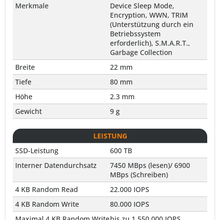
Merkmale
Device Sleep Mode,
Encryption, WWN, TRIM
(Unterstützung durch ein
Betriebssystem
erforderlich), S.M.A.R.T.,
Garbage Collection
Breite
22 mm
Tiefe
80 mm
Höhe
2.3 mm
Gewicht
9 g
LEISTUNG
SSD-Leistung
600 TB
Interner Datendurchsatz
7450 MBps (lesen)/ 6900
MBps (Schreiben)
4 KB Random Read
22.000 IOPS
4 KB Random Write
80.000 IOPS
Maximal 4 KB Random Write
bis zu 1.550.000 IOPS