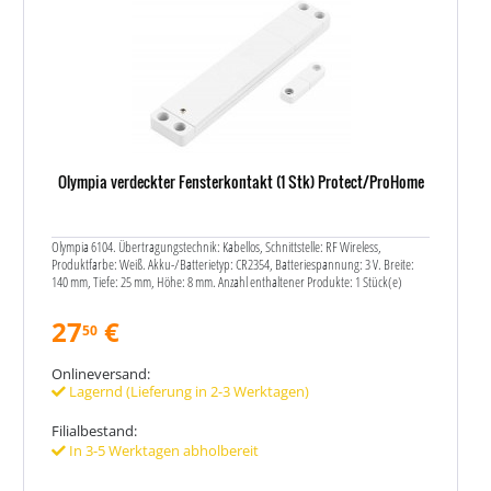
Olympia verdeckter Fensterkontakt (1 Stk) Protect/ProHome
Olympia 6104. Übertragungstechnik: Kabellos, Schnittstelle: RF Wireless,
Produktfarbe: Weiß. Akku-/Batterietyp: CR2354, Batteriespannung: 3 V. Breite:
140 mm, Tiefe: 25 mm, Höhe: 8 mm. Anzahl enthaltener Produkte: 1 Stück(e)
27
€
50
Onlineversand:
Lagernd (Lieferung in 2-3 Werktagen)
Filialbestand:
In 3-5 Werktagen abholbereit