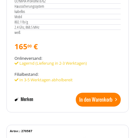
OLYMPIA ProHome 8762
Haussicherungssystem
kabellos
Mobil
802.11b/g
2.4 Ghz, 868.5 MHz
weiß
165
€
00
Onlineversand:
Lagernd (Lieferung in 2-3 Werktagen)
Filialbestand:
In 3-5 Werktagen abholbereit
In den Warenkorb
Merken
Artnr.: 270587