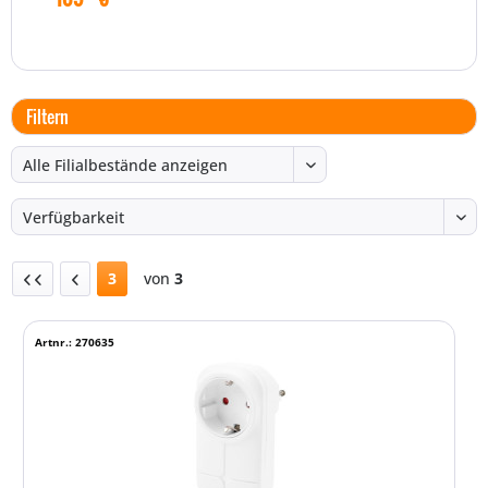
Filtern
3
von
3
Artnr.: 270635