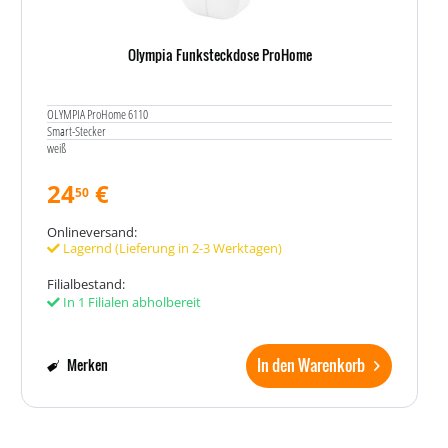
Olympia Funksteckdose ProHome
OLYMPIA ProHome 6110
Smart-Stecker
weiß
24
€
50
Onlineversand:
Lagernd (Lieferung in 2-3 Werktagen)
Filialbestand:
In 1 Filialen abholbereit
In den Warenkorb
Merken