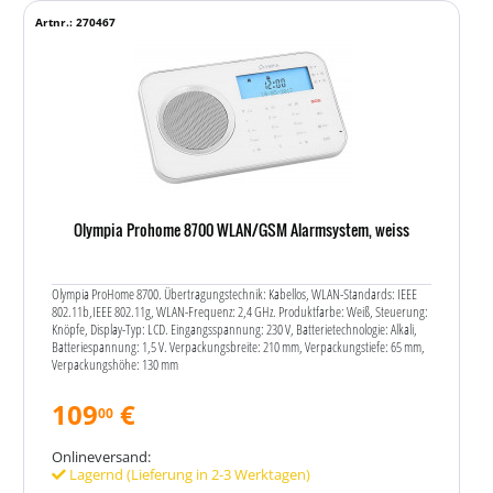
Artnr.: 270467
Olympia Prohome 8700 WLAN/GSM Alarmsystem, weiss
Olympia ProHome 8700. Übertragungstechnik: Kabellos, WLAN-Standards: IEEE
802.11b,IEEE 802.11g, WLAN-Frequenz: 2,4 GHz. Produktfarbe: Weiß, Steuerung:
Knöpfe, Display-Typ: LCD. Eingangsspannung: 230 V, Batterietechnologie: Alkali,
Batteriespannung: 1,5 V. Verpackungsbreite: 210 mm, Verpackungstiefe: 65 mm,
Verpackungshöhe: 130 mm
109
€
00
Onlineversand:
Lagernd (Lieferung in 2-3 Werktagen)