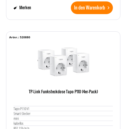
In den Warenkorb
Merken
Artnr.: 520880
TP-Link Funksteckdose Tapo P110 (4er-Pack)
Tapo P110 V1
Smart-Stecker
mini
kabellos
802.11b/g/n