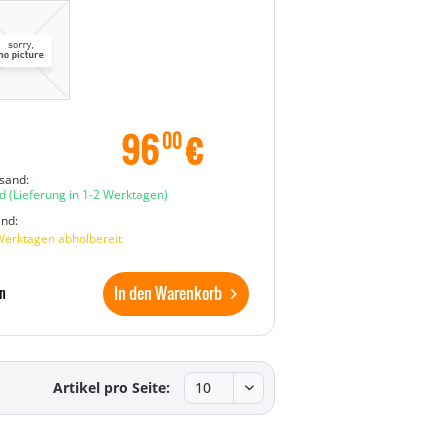
96
€
00
sand:
d
(Lieferung in 1-2 Werktagen)
and:
Werktagen abholbereit
In den Warenkorb
n
Artikel pro Seite: