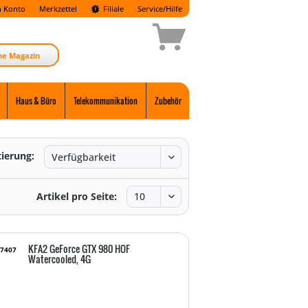
 Konto
Merkzettel
Filiale
Service/Hilfe
ne Magazin
Haus & Büro
Telekommunikation
Zubehör
tierung:
Artikel pro Seite:
KFA2 GeForce GTX 980 HOF
17407
Watercooled, 4G