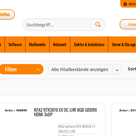
Mein
Hotline
Onli
e
Software
Multimedia
Netzwerk
Elektro & Installation
Server & Storage
Filtern
Sor
KFA2 RTX3070 EX OC LHR 8GB GDDR6
Artnr.: 408999
Artnr.: 83
HDMI 3xDP
KFA2 GeForce RTX 3070 EX (1-
Click OC) LHR