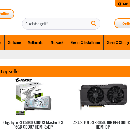
Mein
Hotline
Onli
e
Software
Multimedia
Netzwerk
Elektro & Installation
Server & Storage
Topseller
Gigabyte RTX5080 AORUS Master ICE
ASUS TUF-RTX3050-O8G 8GB GDD
16GB GDDR7 HDMI 3xDP
HDMI DP