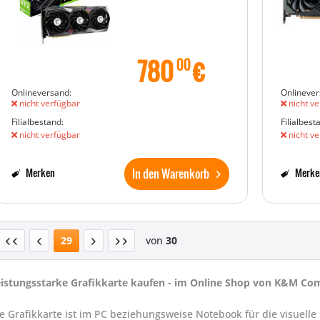
780
€
00
Onlineversand:
Onlinever
nicht verfügbar
nicht ve
Filialbestand:
Filialbest
nicht verfügbar
nicht ve
In den Warenkorb
Merken
Merke
29
von
30
istungsstarke Grafikkarte kaufen - im Online Shop von K&M Co
e Grafikkarte ist im PC beziehungsweise Notebook für die visuelle 