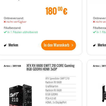
180
€
00
Onlineversand:
Onlinever
nicht verfügbar
nicht ve
Filialbestand:
Filialbest
In 1 Filialen abholbereit
In 1 Fil
In den Warenkorb
Merken
Merke
XFX RX 6600 SWFT 210 CORE Gaming
Artnr.: 385168
Artnr.: 38
8GB GDDR6 HDMI 3xDP
XFX Speedster SWFT210
Radeon RX 6600
Grafikkarten
Radeon RX 6600
8 GB GDDR6
PCIe 4.0 x8
HDMI, 3 x DisplayPort