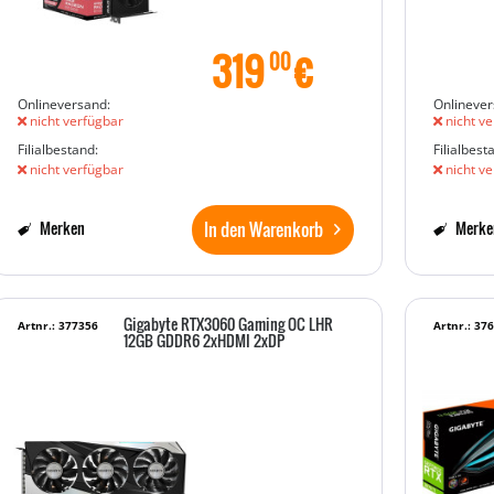
319
€
00
Onlineversand:
Onlinever
nicht verfügbar
nicht ve
Filialbestand:
Filialbest
nicht verfügbar
nicht ve
In den Warenkorb
Merken
Merke
Gigabyte RTX3060 Gaming OC LHR
Artnr.: 377356
Artnr.: 37
12GB GDDR6 2xHDMI 2xDP