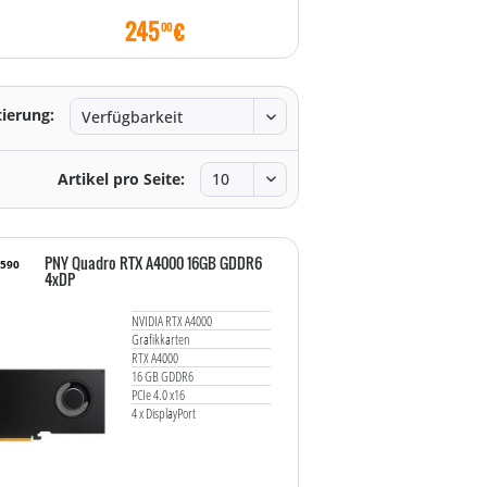
245
€
1540
€
00
00
tierung:
Artikel pro Seite:
PNY Quadro RTX A4000 16GB GDDR6
1590
4xDP
NVIDIA RTX A4000
Grafikkarten
RTX A4000
16 GB GDDR6
PCIe 4.0 x16
4 x DisplayPort