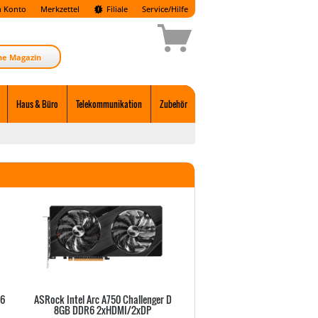
 Konto
Merkzettel
Filiale
Service/Hilfe
ne Magazin
Haus & Büro
Telekommunikation
Zubehör
R6
ASRock Intel Arc A750 Challenger D
Gigabyte RTX5080 AERO OC
8GB DDR6 2xHDMI/2xDP
GDDR7 HDMI 3xDP