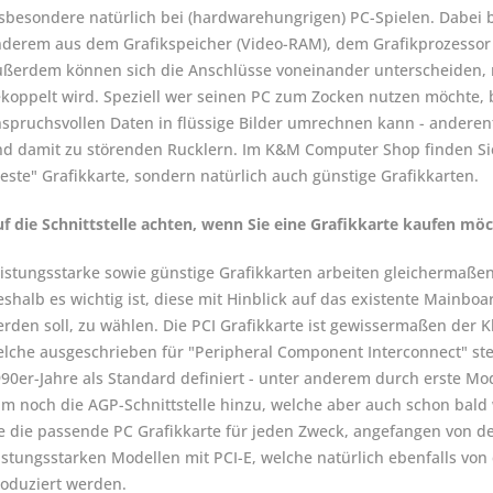
sbesondere natürlich bei (hardwarehungrigen) PC-Spielen. Dabei 
derem aus dem Grafikspeicher (Video-RAM), dem Grafikprozessor
ßerdem können sich die Anschlüsse voneinander unterscheiden, 
koppelt wird. Speziell wer seinen PC zum Zocken nutzen möchte, be
spruchsvollen Daten in flüssige Bilder umrechnen kann - anderenf
d damit zu störenden Rucklern. Im K&M Computer Shop finden Sie n
este" Grafikkarte, sondern natürlich auch günstige Grafikkarten.
f die Schnittstelle achten, wenn Sie eine Grafikkarte kaufen mö
istungsstarke sowie günstige Grafikkarten arbeiten gleichermaßen
shalb es wichtig ist, diese mit Hinblick auf das existente Mainbo
rden soll, zu wählen. Die PCI Grafikkarte ist gewissermaßen der Kl
lche ausgeschrieben für "Peripheral Component Interconnect" st
90er-Jahre als Standard definiert - unter anderem durch erste Mod
m noch die AGP-Schnittstelle hinzu, welche aber auch schon bald
e die passende PC Grafikkarte für jeden Zweck, angefangen von der
istungsstarken Modellen mit PCI-E, welche natürlich ebenfalls vo
oduziert werden.