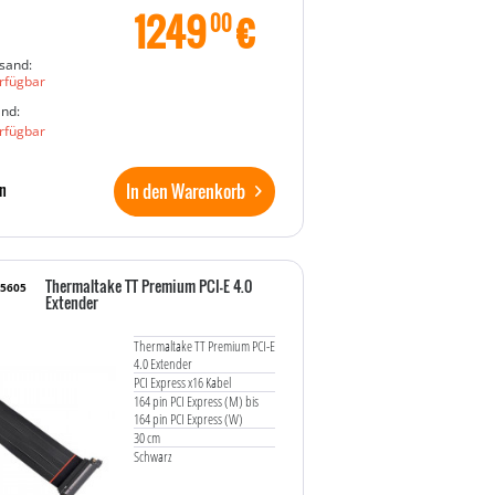
1249
€
00
sand:
rfügbar
and:
rfügbar
In den Warenkorb
n
Thermaltake TT Premium PCI-E 4.0
25605
Extender
Thermaltake TT Premium PCI-E
4.0 Extender
PCI Express x16 Kabel
164 pin PCI Express (M) bis
164 pin PCI Express (W)
30 cm
Schwarz