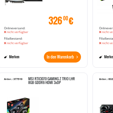
326
€
00
Onlineversand:
Onlinever
nicht verfügbar
nicht ve
Filialbestand:
Filialbest
nicht verfügbar
nicht ve
In den Warenkorb
Merken
Merke
MSI RTX3070 GAMING Z TRIO LHR
Artnr.: 377510
Artnr.: 83
8GB GDDR6 HDMI 3xDP