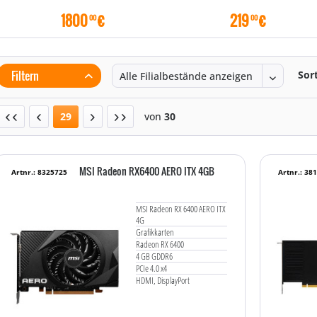
1800
€
219
€
00
00
Filtern
Sor
29
von
30
MSI Radeon RX6400 AERO ITX 4GB
Artnr.: 8325725
Artnr.: 38
MSI Radeon RX 6400 AERO ITX
4G
Grafikkarten
Radeon RX 6400
4 GB GDDR6
PCIe 4.0 x4
HDMI, DisplayPort