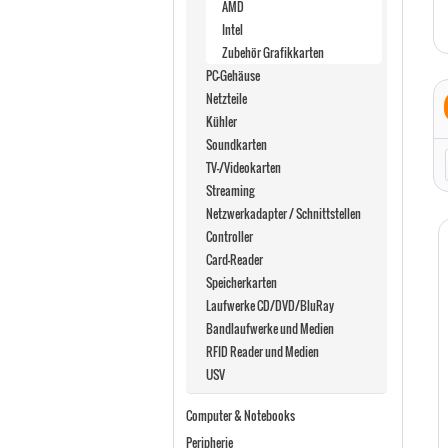
AMD
Intel
Zubehör Grafikkarten
PC-Gehäuse
Netzteile
Kühler
Soundkarten
TV-/Videokarten
Streaming
Netzwerkadapter / Schnittstellen
Controller
Card-Reader
Speicherkarten
Laufwerke CD/DVD/BluRay
Bandlaufwerke und Medien
RFID Reader und Medien
USV
Computer & Notebooks
Peripherie