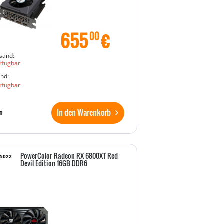
655
€
00
sand:
rfügbar
and:
rfügbar
In den Warenkorb
n
PowerColor Radeon RX 6800XT Red
25022
Devil Edition 16GB DDR6