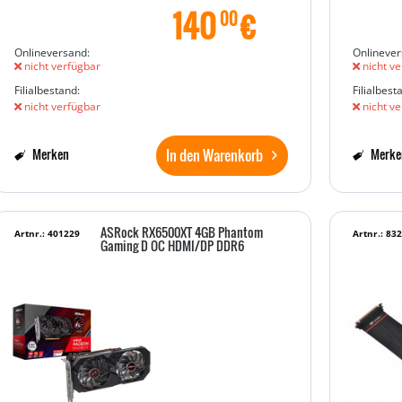
140
€
00
Onlineversand:
Onlinever
nicht verfügbar
nicht ve
Filialbestand:
Filialbest
nicht verfügbar
nicht ve
In den Warenkorb
Merken
Merke
ASRock RX6500XT 4GB Phantom
Artnr.: 401229
Artnr.: 83
Gaming D OC HDMI/DP DDR6