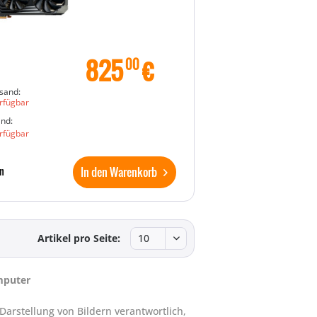
825
€
00
sand:
rfügbar
and:
rfügbar
In den Warenkorb
n
Artikel pro Seite:
mputer
Darstellung von Bildern verantwortlich,