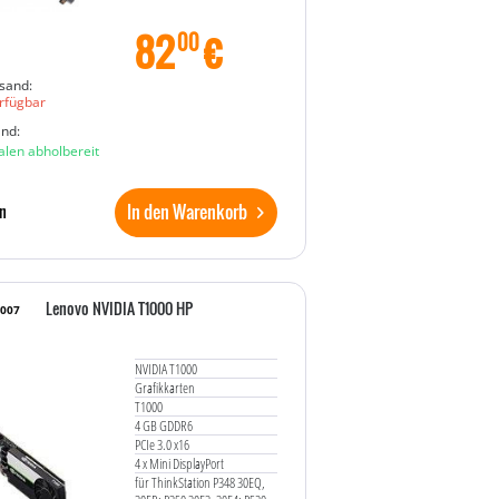
82
€
00
sand:
rfügbar
and:
ialen abholbereit
In den Warenkorb
n
Lenovo NVIDIA T1000 HP
1007
NVIDIA T1000
Grafikkarten
T1000
4 GB GDDR6
PCIe 3.0 x16
4 x Mini DisplayPort
für ThinkStation P348 30EQ,