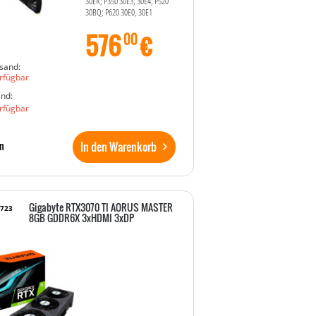
30ER; P350 30E3, 30E4; P520
30BQ; P620 30E0, 30E1
576
€
00
sand:
rfügbar
and:
rfügbar
In den Warenkorb
n
Gigabyte RTX3070 TI AORUS MASTER
6723
8GB GDDR6X 3xHDMI 3xDP