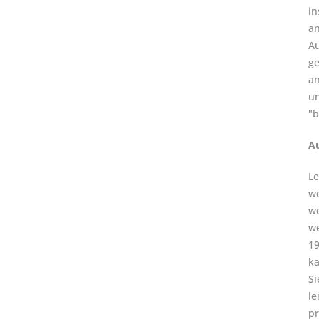
in
an
Au
ge
an
un
"b
Au
Le
we
we
we
19
ka
Si
le
pr