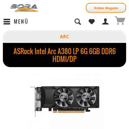
Online Magazin
MENÜ
ARC
ASRock Intel Arc A380 LP 6G 6GB DDR6
HDMI/DP