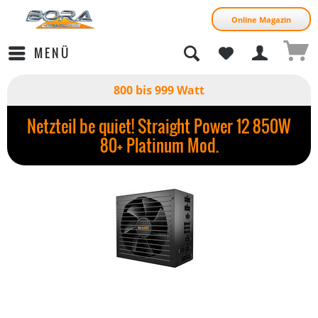
Online Magazin
MENÜ
800 bis 999 Watt
Netzteil be quiet! Straight Power 12 850W
80+ Platinum Mod.