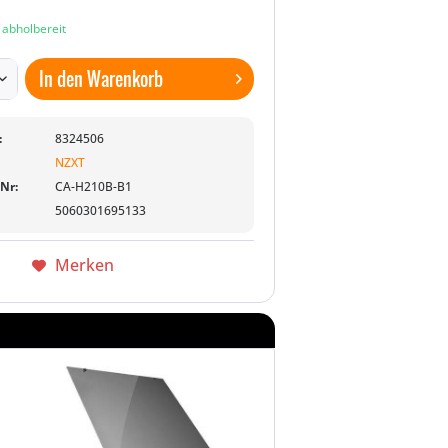
n abholbereit
In den
Warenkorb
:
8324506
NZXT
-Nr:
CA-H210B-B1
5060301695133
Merken