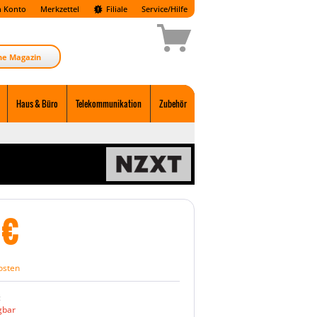
 Konto
Merkzettel
Filiale
Service/Hilfe
ne Magazin
Haus & Büro
Telekommunikation
Zubehör
€
osten
:
gbar