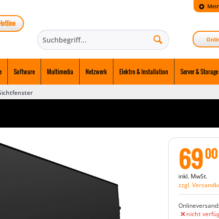
Mein
Hotline
Onli
e
Software
Multimedia
Netzwerk
Elektro & Installation
Server & Storage
Sichtfenster
69
00
inkl. MwSt.
zzgl. Versandk
Onlineversand
nicht verfü