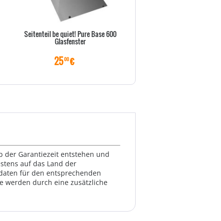
Seitenteil be quiet! Pure Base 600
IcyDock EZ-Slide Mini MB991Tr
Glasfenster
für MB991/MB994 Seri
25
€
29
€
00
00
lb der Garantiezeit entstehen und
estens auf das Land der
ktdaten für den entsprechenden
te werden durch eine zusätzliche