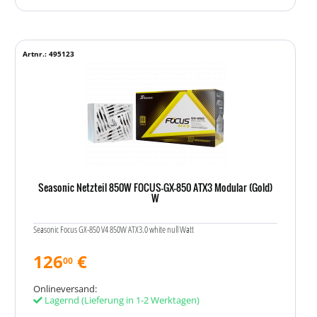
Artnr.: 495123
Seasonic Netzteil 850W FOCUS-GX-850 ATX3 Modular (Gold)
W
Seasonic Focus GX-850 V4 850W ATX3.0 white null Watt
126
€
00
Onlineversand:
Lagernd
(Lieferung in 1-2 Werktagen)