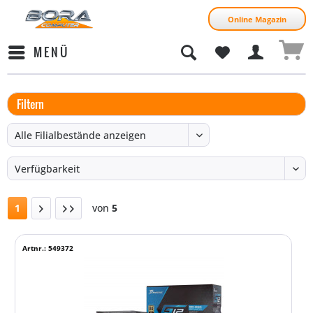
Online Magazin
MENÜ
Filtern
1
von
5
Artnr.: 549372