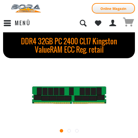
Online Magazin
MENÜ
DDR4 32GB PC 2400 CL17 Kingston
ValueRAM ECC Reg. retail