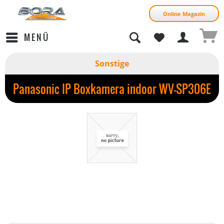
Online Magazin
MENÜ
Sonstige
Panasonic IP Boxkamera indoor WV-SP306E