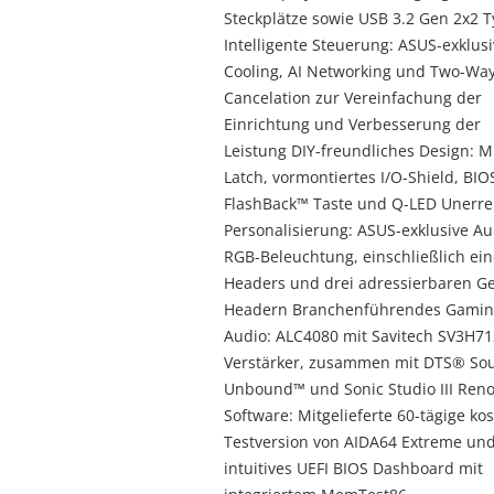
Steckplätze sowie USB 3.2 Gen 2x2 
Intelligente Steuerung: ASUS-exklusi
Cooling, AI Networking und Two-Way
Cancelation zur Vereinfachung der
Einrichtung und Verbesserung der
Leistung DIY-freundliches Design: M
Latch, vormontiertes I/O-Shield, BIO
FlashBack™ Taste und Q-LED Unerre
Personalisierung: ASUS-exklusive Au
RGB-Beleuchtung, einschließlich ei
Headers und drei adressierbaren Ge
Headern Branchenführendes Gamin
Audio: ALC4080 mit Savitech SV3H71
Verstärker, zusammen mit DTS® So
Unbound™ und Sonic Studio III Ren
Software: Mitgelieferte 60-tägige ko
Testversion von AIDA64 Extreme und
intuitives UEFI BIOS Dashboard mit