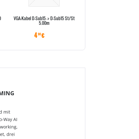
0
VGA-Kabel D-Sub15 -> D-Sub15 St/St
Vor-Ort-Abholservise 36 Monat
5.00m
X Serie)
4
€
22
€
90
70
AMING
d mit
o-Way AI
tworking,
et, drei