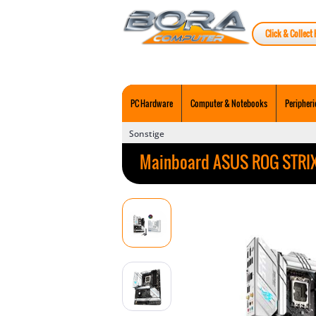
Click & Collect 
PC Hardware
Computer & Notebooks
Peripheri
Sonstige
Mainboard ASUS ROG STRIX 