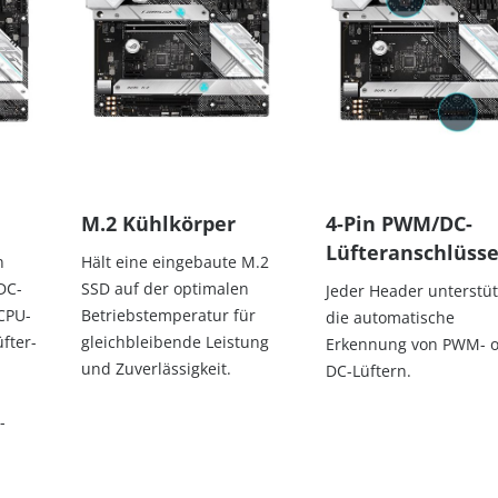
M.2 Kühlkörper
4-Pin PWM/DC-
Lüfteranschlüss
n
Hält eine eingebaute M.2
DC-
SSD auf der optimalen
Jeder Header unterstüt
CPU-
Betriebstemperatur für
die automatische
fter-
gleichbleibende Leistung
Erkennung von PWM- 
und Zuverlässigkeit.
DC-Lüftern.
-