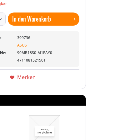
gbar
In den
Warenkorb
:
399736
ASUS
-Nr:
90MB18S0-M1EAY0
4711081521501
Merken