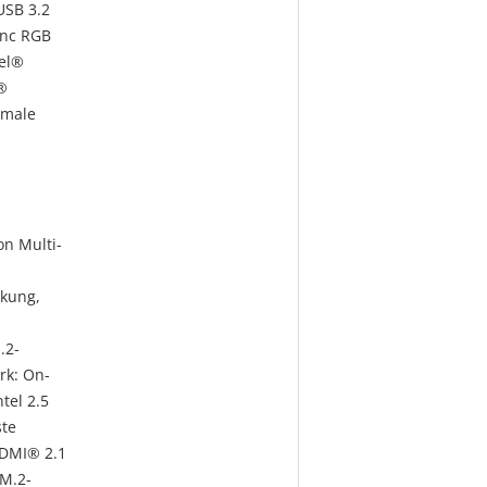
USB 3.2
ync RGB
tel®
®
imale
n
n Multi-
ckung,
.2-
rk: On-
tel 2.5
ste
HDMI® 2.1
 M.2-