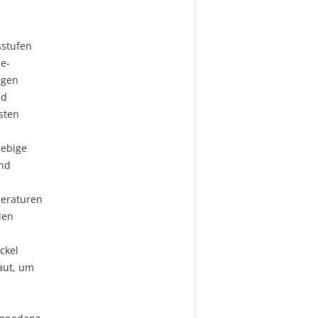
sstufen
e-
igen
nd
esten
lebige
nd
peraturen
den
ckel
aut, um