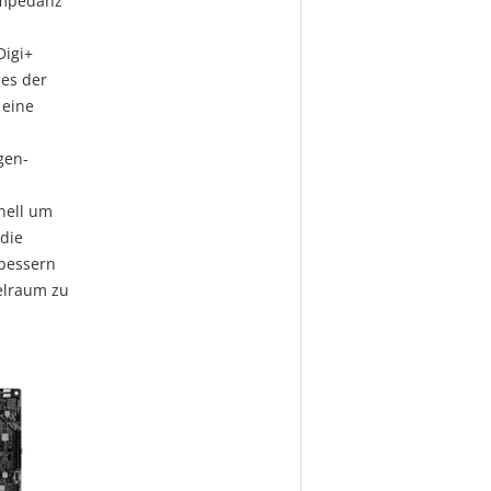
Impedanz
Digi+
es der
 eine
gen-
nell um
die
rbessern
elraum zu