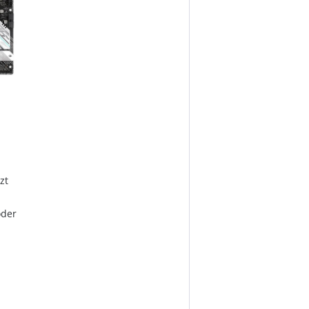
e
zt
oder