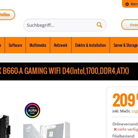
Mein
Hotline
Onli
e
Software
Multimedia
Netzwerk
Elektro & Installation
Server & Storage
B660-A GAMING WIFI D4(Intel,1700,DDR4,ATX)
209
inkl. MwSt.
zzg
Onlineversand
nicht verfü
Filialbestand: