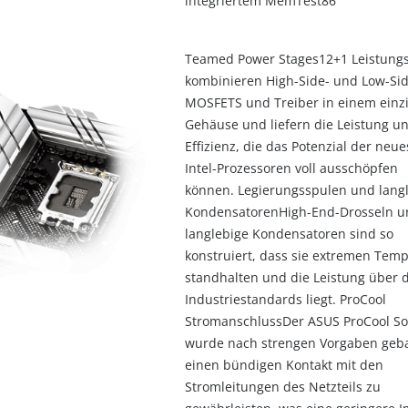
integriertem MemTest86
Teamed Power Stages12+1 Leistung
kombinieren High-Side- und Low-Sid
MOSFETS und Treiber in einem einz
Gehäuse und liefern die Leistung u
Effizienz, die das Potenzial der neu
Intel-Prozessoren voll ausschöpfen
können. Legierungsspulen und lang
KondensatorenHigh-End-Drosseln u
langlebige Kondensatoren sind so
konstruiert, dass sie extremen Tem
standhalten und die Leistung über 
Industriestandards liegt. ProCool
StromanschlussDer ASUS ProCool So
wurde nach strengen Vorgaben geb
einen bündigen Kontakt mit den
Stromleitungen des Netzteils zu