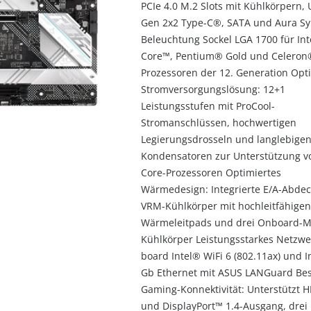
PCIe 4.0 M.2 Slots mit Kühlkörpern, 
Gen 2x2 Type-C®, SATA und Aura S
Beleuchtung Sockel LGA 1700 für In
Core™, Pentium® Gold und Celeron
Prozessoren der 12. Generation Opt
Stromversorgungslösung: 12+1
Leistungsstufen mit ProCool-
Stromanschlüssen, hochwertigen
Legierungsdrosseln und langlebige
Kondensatoren zur Unterstützung vo
Core-Prozessoren Optimiertes
Wärmedesign: Integrierte E/A-Abde
VRM-Kühlkörper mit hochleitfähigen
Wärmeleitpads und drei Onboard-M
Kühlkörper Leistungsstarkes Netzwe
board Intel® WiFi 6 (802.11ax) und In
Gb Ethernet mit ASUS LANGuard Be
Gaming-Konnektivität: Unterstützt 
und DisplayPort™ 1.4-Ausgang, drei