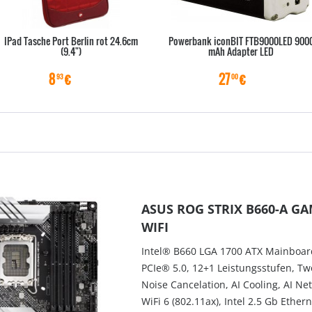
IPad Tasche Port Berlin rot 24.6cm
Powerbank iconBIT FTB9000LED 900
(9.4")
mAh Adapter LED
8
€
27
€
93
00
ASUS ROG STRIX B660-A G
WIFI
Intel® B660 LGA 1700 ATX Mainboar
PCIe® 5.0, 12+1 Leistungsstufen, Tw
Noise Cancelation, AI Cooling, AI Ne
WiFi 6 (802.11ax), Intel 2.5 Gb Ethern