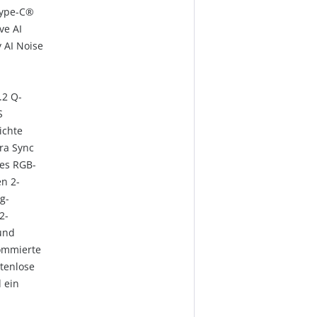
Type-C®
ve AI
 AI Noise
.2 Q-
S
ichte
ra Sync
nes RGB-
n 2-
g-
2-
und
ommierte
stenlose
 ein