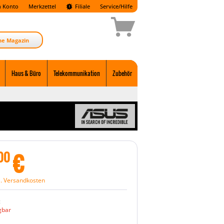
 Konto
Merkzettel
Filiale
Service/Hilfe
ne Magazin
Haus & Büro
Telekommunikation
Zubehör
€
00
l. Versandkosten
:
gbar