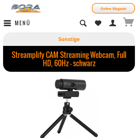
Online Magazin
MENÜ
Sonstige
Streamplify CAM Streaming Webcam, Full
HD, 60Hz - schwarz