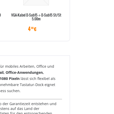
0
VGA-Kabel D-Sub15 -> D-Sub15 St/St
Vor-Ort-Abholservise 36 Monat
5.00m
X Serie)
4
€
22
€
90
70
ür mobiles Arbeiten, Office und
ail, Office-Anwendungen,
1080 Pixeln
lässt sich flexibel als
bnehmbare Tastatur-Dock eignet
iness suchen.
lb der Garantiezeit entstehen und
estens auf das Land der
ktdaten für den entsprechenden