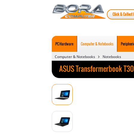
Click & Collect 
PC Hardware
Computer & Notebooks
Peripheri
Computer & Notebooks
Notebooks
ASUS Transformerbook T30