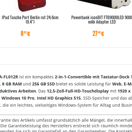
IPad Tasche Port Berlin rot 24.6cm
Powerbank iconBIT FTB9000LED 900
(9.4")
mAh Adapter LED
8
€
27
€
93
00
A-FL012R
ist ein kompaktes
2-in-1-Convertible mit Tastatur-Dock
f
,
8 GB RAM
und
256 GB SSD
bietet es solide Leistung für
Web, E-M
duktives Arbeiten
. Das
12,5-Zoll-Full-HD-Touchdisplay
mit
1920 x 
h
Windows 10 Pro
,
Intel HD Graphics 515
, SSD-Speicher und das a
, die ein leichtes, vielseitiges Windows-System für Alltag und Bus
rantie des Artikels umfasst grundsätzlich alle Mängel, die innerha
Die Garantieleistung des Herstellers erstreckt sich räumlich mind
wenden Sie sich im Garantiefall an den Garantiegeber. Die Konta