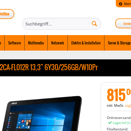
Mein
Hotline
Onli
e
Software
Multimedia
Netzwerk
Elektro & Installation
Server & Storage
2CA-FL012R 13,3" 6Y30/256GB/W10Pr
815
0
inkl. MwSt.
zzg
Onlineversand
Lagernd
(L
Filialbestand: