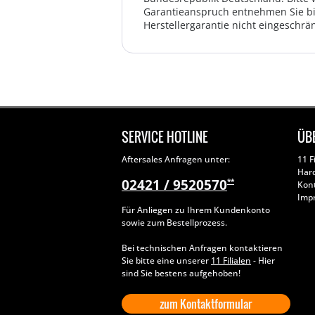
Garantieanspruch entnehmen Sie bi
Herstellergarantie nicht eingeschrän
SERVICE HOTLINE
ÜB
Aftersales Anfragen unter:
11 F
Har
02421 / 9520570
**
Kon
Imp
Für Anliegen zu Ihrem Kundenkonto
sowie zum Bestellprozess.
Bei technischen Anfragen kontaktieren
Sie bitte eine unserer
11 Filialen
- Hier
sind Sie bestens aufgehoben!
zum Kontaktformular