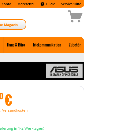
 Konto
Merkzettel
Filiale
Service/Hilfe
ne Magazin
Haus & Büro
Telekommunikation
Zubehör
€
0
l. Versandkosten
:
ieferung in 1-2 Werktagen)