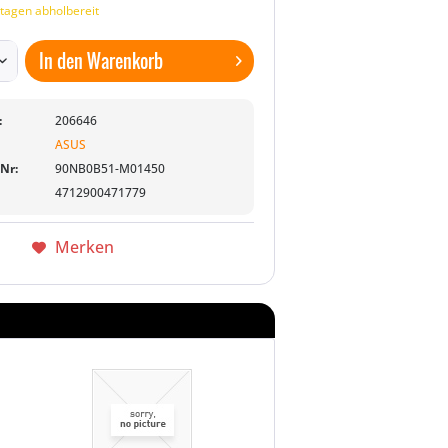
tagen abholbereit
In den
Warenkorb
:
206646
ASUS
-Nr:
90NB0B51-M01450
4712900471779
Merken