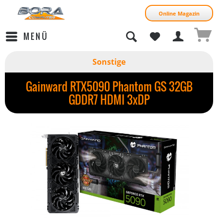
Online Magazin
MENÜ
Sonstige
Gainward RTX5090 Phantom GS 32GB
GDDR7 HDMI 3xDP