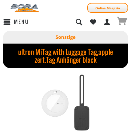
Online Magazin
MENÜ
Sonstige
ultron MiTag with Luggage Tag,apple
zert.Tag Anhänger black