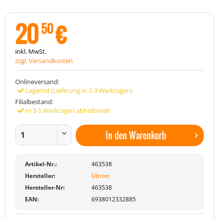
20
€
50
inkl. MwSt.
zzgl. Versandkosten
Onlineversand:
Lagernd (Lieferung in 2-3 Werktagen)
Filialbestand:
In 3-5 Werktagen abholbereit
In den
Warenkorb
Artikel-Nr.:
463538
Hersteller:
Ultron
Hersteller-Nr:
463538
EAN:
6938012332885