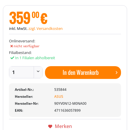
359
€
00
inkl. MwSt.
zzgl. Versandkosten
Onlineversand:
nicht verfügbar
Filialbestand:
In 1 Filialen abholbereit
In den
Warenkorb
Artikel-Nr.:
535844
Hersteller:
ASUS
Hersteller-Nr:
90YV0N12-M0NA00
EAN:
4711636057899
Merken