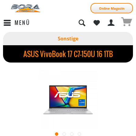
Online Magazin
MENÜ
Sonstige
ASUS VivoBook 17 C7-150U 16 1TB