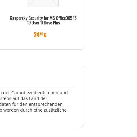
Kaspersky Security for MS Office365 15-
Kaspersky Security for Mail Se
19 User 1J Base Plus
149 User 1J Add-on
24
€
6
€
00
90
lb der Garantiezeit entstehen und
estens auf das Land der
ktdaten für den entsprechenden
te werden durch eine zusätzliche