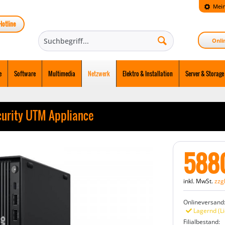
Mein
Hotline
Onli
e
Software
Multimedia
Netzwerk
Elektro & Installation
Server & Storage
urity UTM Appliance
588
inkl. MwSt.
zzg
Onlineversand
Lagernd (Li
Filialbestand: