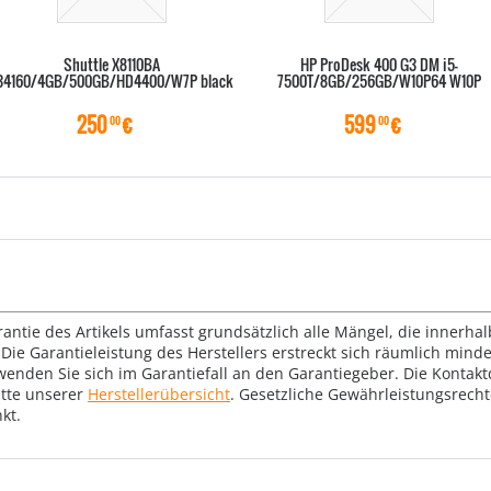
Shuttle X8110BA
HP ProDesk 400 G3 DM i5-
34160/4GB/500GB/HD4400/W7P black
7500T/8GB/256GB/W10P64 W10P
250
€
599
€
00
00
rantie des Artikels umfasst grundsätzlich alle Mängel, die innerha
Die Garantieleistung des Herstellers erstreckt sich räumlich mind
wenden Sie sich im Garantiefall an den Garantiegeber. Die Konta
tte unserer
Herstellerübersicht
. Gesetzliche Gewährleistungsrech
kt.