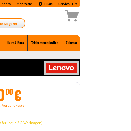
 Konto
Merkzettel
Filiale
Service/Hilfe
ne Magazin
Haus & Büro
Telekommunikation
Zubehör
0
€
00
l. Versandkosten
:
eferung in 2-3 Werktagen)