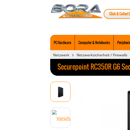
Click & Collect 
PC Hardware
Computer & Notebooks
Peripheri
Netzwerk
Netzwerksicherheit / Firewalls
Securepoint RC350R G6 Sec