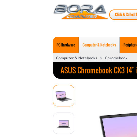
Click & Collect 
PC Hardware
Computer & Notebooks
Peripheri
Computer & Notebooks
Chromebook
ASUS Chromebook CX3 14" i