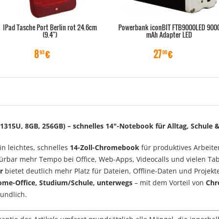
IPad Tasche Port Berlin rot 24.6cm
Powerbank iconBIT FTB9000LED 900
(9.4")
mAh Adapter LED
8
€
27
€
93
00
15U, 8GB, 256GB) – schnelles 14"-Notebook für Alltag, Schule &
in leichtes, schnelles
14-Zoll-Chromebook
für produktives Arbeite
ürbar mehr Tempo bei Office, Web-Apps, Videocalls und vielen Tabs
r
bietet deutlich mehr Platz für Dateien, Offline-Daten und Projek
me-Office, Studium/Schule, unterwegs
– mit dem Vorteil von
Ch
undlich.