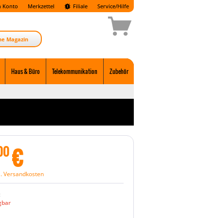
 Konto
Merkzettel
Filiale
Service/Hilfe
ne Magazin
Haus & Büro
Telekommunikation
Zubehör
€
00
l. Versandkosten
:
gbar