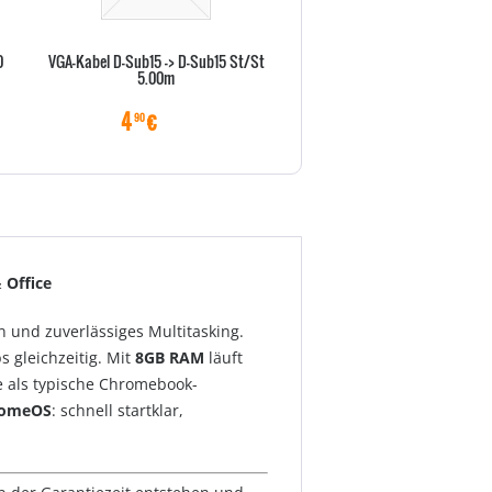
0
VGA-Kabel D-Sub15 -> D-Sub15 St/St
Vor-Ort-Abholservise 36 Monat
5.00m
X Serie)
4
€
22
€
90
70
 Office
n und zuverlässiges Multitasking.
 gleichzeitig. Mit
8GB RAM
läuft
te als typische Chromebook-
romeOS
: schnell startklar,