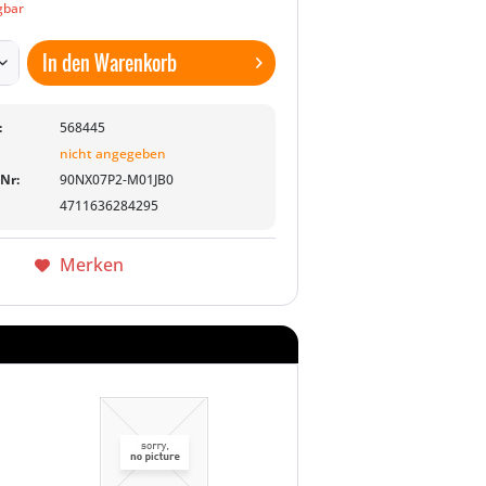
gbar
In den
Warenkorb
:
568445
nicht angegeben
-Nr:
90NX07P2-M01JB0
4711636284295
Merken