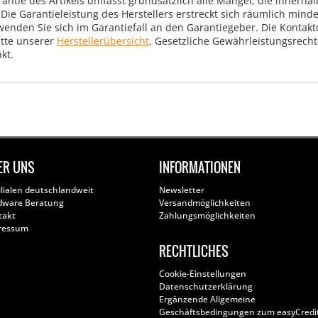
rantie des Artikels umfasst grundsätzlich alle Mängel, die innerha
Die Garantieleistung des Herstellers erstreckt sich räumlich mind
wenden Sie sich im Garantiefall an den Garantiegeber. Die Konta
tte unserer
Herstellerübersicht
. Gesetzliche Gewährleistungsrech
kt.
ER UNS
INFORMATIONEN
ilialen deutschlandweit
Newsletter
dware Beratung
Versandmöglichkeiten
takt
Zahlungsmöglichkeiten
ressum
RECHTLICHES
Cookie-Einstellungen
Datenschutzerklärung
Ergänzende Allgemeine
Geschäftsbedingungen zum easyCredi