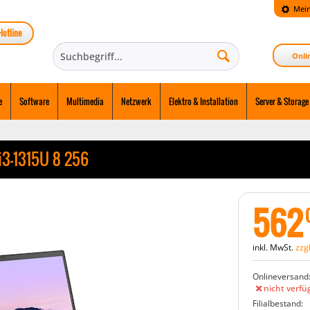
Mein
Hotline
Onli
e
Software
Multimedia
Netzwerk
Elektro & Installation
Server & Storage
3-1315U 8 256
562
inkl. MwSt.
zzg
Onlineversand
nicht verfü
Filialbestand: