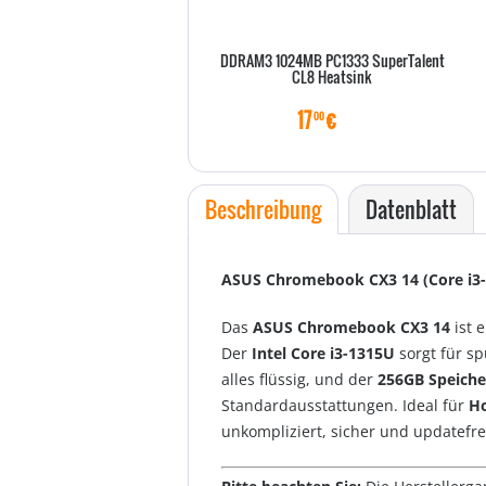
DDRAM3 1024MB PC1333 SuperTalent
CL8 Heatsink
17
€
00
Beschreibung
Datenblatt
ASUS Chromebook CX3 14 (Core i3-13
Das
ASUS Chromebook CX3 14
ist e
Der
Intel Core i3-1315U
sorgt für sp
alles flüssig, und der
256GB Speiche
Standardausstattungen. Ideal für
Ho
unkompliziert, sicher und updatefre