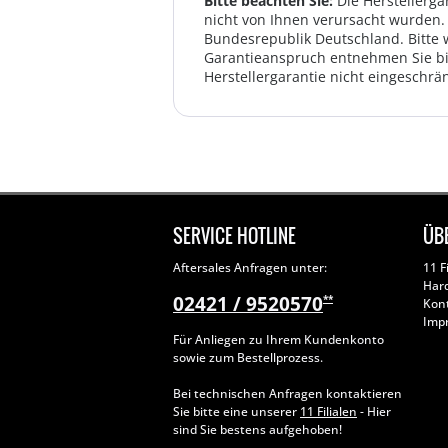
Bitte beachten Sie:
Die Herstellerga
nicht von Ihnen verursacht wurden. 
Bundesrepublik Deutschland. Bitte 
Garantieanspruch entnehmen Sie bi
Herstellergarantie nicht eingeschrän
SERVICE HOTLINE
ÜB
Aftersales Anfragen unter:
11 F
Har
02421 / 9520570
**
Kon
Imp
Für Anliegen zu Ihrem Kundenkonto
sowie zum Bestellprozess.
Bei technischen Anfragen kontaktieren
Sie bitte eine unserer
11 Filialen
- Hier
sind Sie bestens aufgehoben!