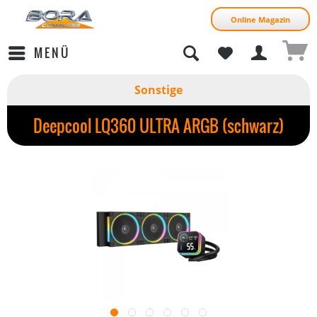
Online Magazin
MENÜ
Sonstige
Deepcool LQ360 ULTRA ARGB (schwarz)