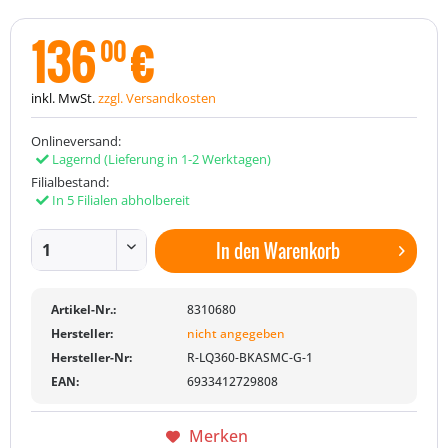
136
€
00
inkl. MwSt.
zzgl. Versandkosten
Onlineversand:
Lagernd
(Lieferung in 1-2 Werktagen)
Filialbestand:
In 5 Filialen abholbereit
In den
Warenkorb
Artikel-Nr.:
8310680
Hersteller:
nicht angegeben
Hersteller-Nr:
R-LQ360-BKASMC-G-1
EAN:
6933412729808
Merken