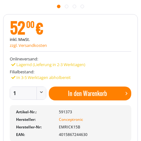
52
€
00
inkl. MwSt.
zzgl. Versandkosten
Onlineversand:
Lagernd (Lieferung in 2-3 Werktagen)
Filialbestand:
In 3-5 Werktagen abholbereit
In den
Warenkorb
Artikel-Nr.:
591373
Hersteller:
Conceptronic
Hersteller-Nr:
EMRICK15B
EAN:
4015867244630