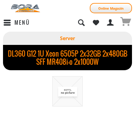
Online Magazin
MENÜ
Server
DL360 G12 1U Xeon 6505P 2x32GB 2x480GB
SFF MR408i-o 2x1000W