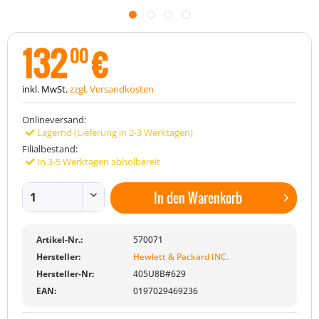
132
€
00
inkl. MwSt.
zzgl. Versandkosten
Onlineversand:
Lagernd (Lieferung in 2-3 Werktagen)
Filialbestand:
In 3-5 Werktagen abholbereit
In den
Warenkorb
Artikel-Nr.:
570071
Hersteller:
Hewlett & Packard INC.
Hersteller-Nr:
405U8B#629
EAN:
0197029469236