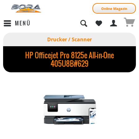
Online Magazin
MENÜ
Drucker / Scanner
HP Officejet Pro 8125e All-in-One
405U8B#629