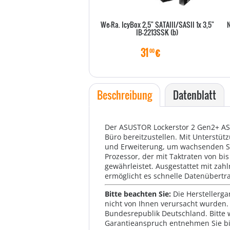
We-Ra. IcyBox 2,5" SATAIII/SASII 1x 3,5"
N
IB-2213SSK (b)
31
€
00
Beschreibung
Datenblatt
Der ASUSTOR Lockerstor 2 Gen2+ AS
Büro bereitzustellen. Mit Unterstüt
und Erweiterung, um wachsenden Sp
Prozessor, der mit Taktraten von bi
gewährleistet. Ausgestattet mit zah
ermöglicht es schnelle Datenübertr
Bitte beachten Sie:
Die Herstellerga
nicht von Ihnen verursacht wurden. 
Bundesrepublik Deutschland. Bitte 
Garantieanspruch entnehmen Sie bi