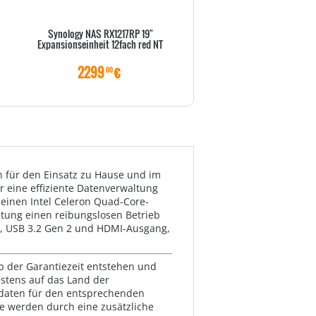
Synology NAS RX1217RP 19"
Synology NAS RX1217 19
Expansionseinheit 12fach red NT
Expansionseinheit 12fa
2299
€
1499
€
00
00
 für den Einsatz zu Hause und im
r eine effiziente Datenverwaltung
einen Intel Celeron Quad-Core-
astung einen reibungslosen Betrieb
ts, USB 3.2 Gen 2 und HDMI-Ausgang,
lb der Garantiezeit entstehen und
estens auf das Land der
ktdaten für den entsprechenden
te werden durch eine zusätzliche