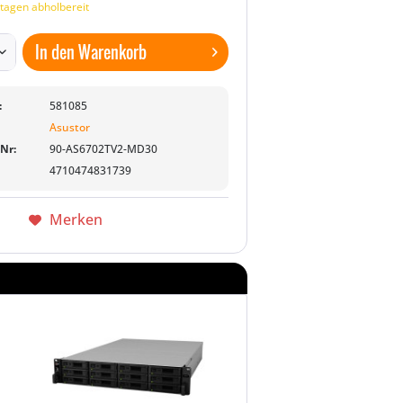
tagen abholbereit
In den
Warenkorb
:
581085
Asustor
-Nr:
90-AS6702TV2-MD30
4710474831739
Merken