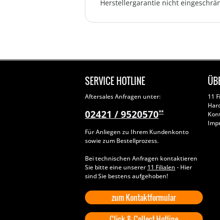
Herstellergarantie nicht eingeschrän
SERVICE HOTLINE
ÜB
Aftersales Anfragen unter:
11 F
Har
02421 / 9520570
**
Kon
Imp
Für Anliegen zu Ihrem Kundenkonto
sowie zum Bestellprozess.
Bei technischen Anfragen kontaktieren
Sie bitte eine unserer
11 Filialen
- Hier
sind Sie bestens aufgehoben!
zum Kontaktformular
Click & Collect Hotline