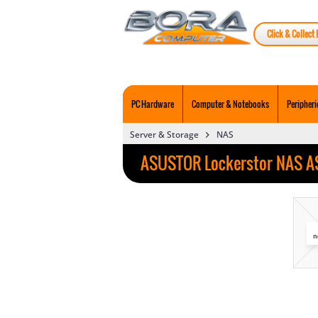
Click & Collect 
PC Hardware
Computer & Notebooks
Peripheri
Server & Storage
NAS
ASUSTOR Lockerstor NAS A