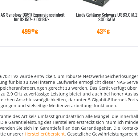
AS Synology DX517 Expansionseinheit
Lindy Gehäuse Schwarz USB3.0 M.2
für DS1517+ / DS1817+
SSD SATA
499
€
43
€
00
50
6702T V2 wurde entwickelt, um robuste Netzwerkspeicherlösungen
zung für bis zu zwei interne Laufwerke ermöglicht dieser NAS-Serve
eicheranforderungen gerecht zu werden. Das Gerät verfügt über 
s zu 2,9 GHz zuverlässige Leistung bietet und auch bei hoher Ausl
lreichen Anschlussmöglichkeiten, darunter 5 Gigabit-Ethernet-Por
agungen und vielseitige Medienverarbeitungsfunktionen.
rantie des Artikels umfasst grundsätzlich alle Mängel, die innerha
Die Garantieleistung des Herstellers erstreckt sich räumlich mind
wenden Sie sich im Garantiefall an den Garantiegeber. Die Konta
tte unserer
Herstellerübersicht
. Gesetzliche Gewährleistungsrech