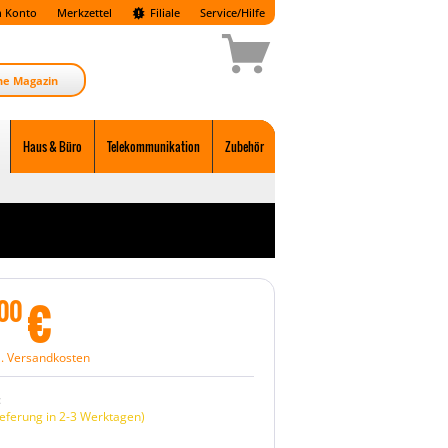
 Konto
Merkzettel
Filiale
Service/Hilfe
ne Magazin
Haus & Büro
Telekommunikation
Zubehör
€
00
l. Versandkosten
:
eferung in 2-3 Werktagen)