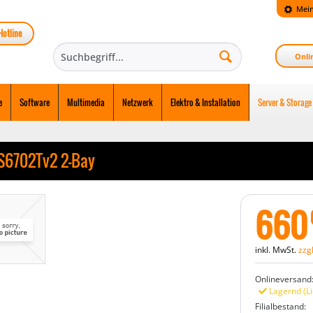
Mein
Hotline
Onli
e
Software
Multimedia
Netzwerk
Elektro & Installation
Server & Storage
S6702Tv2 2-Bay
660
inkl. MwSt.
zzg
Onlineversand
Lagernd (Li
Filialbestand: