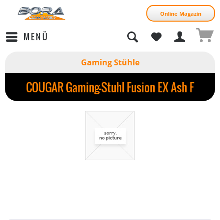
Online Magazin
MENÜ
Gaming Stühle
COUGAR Gaming-Stuhl Fusion EX Ash F