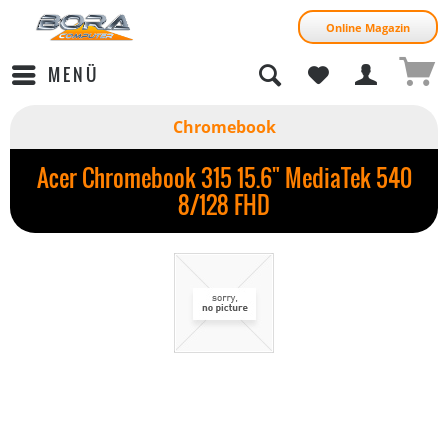
Online Magazin
MENÜ
Chromebook
Acer Chromebook 315 15.6" MediaTek 540
8/128 FHD