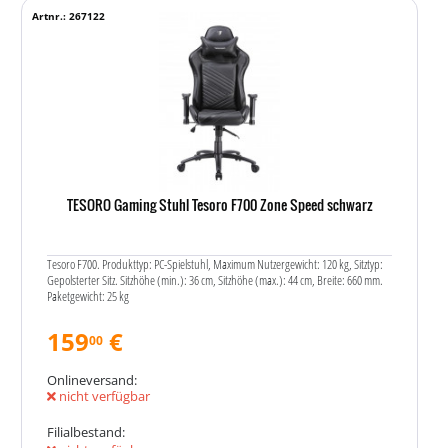
Artnr.: 267122
TESORO Gaming Stuhl Tesoro F700 Zone Speed schwarz
Tesoro F700. Produkttyp: PC-Spielstuhl, Maximum Nutzergewicht: 120 kg, Sitztyp:
Gepolsterter Sitz. Sitzhöhe (min.): 36 cm, Sitzhöhe (max.): 44 cm, Breite: 660 mm.
Paketgewicht: 25 kg
159
€
00
Onlineversand:
nicht verfügbar
Filialbestand: