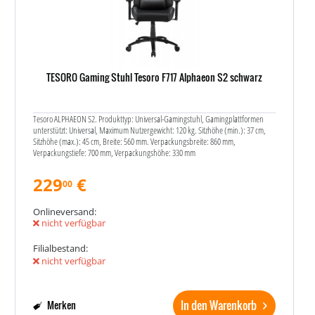
TESORO Gaming Stuhl Tesoro F717 Alphaeon S2 schwarz
Tesoro ALPHAEON S2. Produkttyp: Universal-Gamingstuhl, Gamingplattformen
unterstützt: Universal, Maximum Nutzergewicht: 120 kg. Sitzhöhe (min.): 37 cm,
Sitzhöhe (max.): 45 cm, Breite: 560 mm. Verpackungsbreite: 860 mm,
Verpackungstiefe: 700 mm, Verpackungshöhe: 330 mm
229
€
00
Onlineversand:
nicht verfügbar
Filialbestand:
nicht verfügbar
In den Warenkorb
Merken