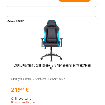
Artnr.: 322081
TESORO Gaming Stuhl Tesoro F715 Alphaeon S1 schwarz/blau
PU
Gaming Stuhl Tesoro F715 Alphaeon S1 schwarz/blau PU
219
€
90
Onlineversand:
nicht verfügbar