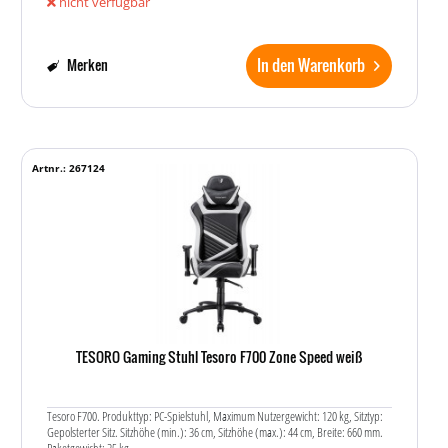
nicht verfügbar
In den Warenkorb
Merken
Artnr.: 267124
TESORO Gaming Stuhl Tesoro F700 Zone Speed weiß
Tesoro F700. Produkttyp: PC-Spielstuhl, Maximum Nutzergewicht: 120 kg, Sitztyp:
Gepolsterter Sitz. Sitzhöhe (min.): 36 cm, Sitzhöhe (max.): 44 cm, Breite: 660 mm.
Paketgewicht: 25 kg