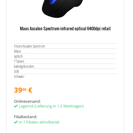
Maus Ascalon Spectrum infrared optical 6400dpi retail
Tesoro Ascalon Spectrum
Maus
optisch
7 Tasten
kabelgebunden
USB
Schwarz
39
€
00
Onlineversand:
Lagernd
(Lieferung in 1-2 Werktagen)
Filialbestand:
In 1 Filialen abholbereit