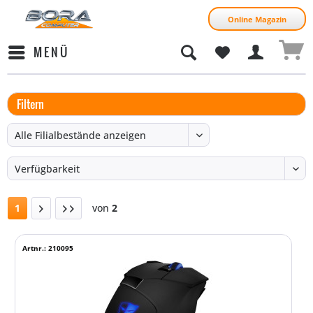
Online Magazin
MENÜ
Filtern
1
von
2
Artnr.: 210095