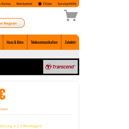
 Konto
Merkzettel
Filiale
Service/Hilfe
ne Magazin
Haus & Büro
Telekommunikation
Zubehör
€
osten
:
eferung in 2-3 Werktagen)