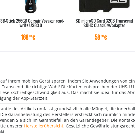
SB-Stick 256GB Corsair Voyager read-
SD microSD Card 32GB Transcend
write USB3.0
SDHC Class10 w/adapter
188
€
58
€
00
50
z auf Ihrem mobilen Gerät sparen, indem Sie Anwendungen von ei
 Transcend die richtige Wahl! Die Karten entsprechen der UHS-I 
 Lese-/Schreibgeschwindigkeit aus. Das macht sie ideal für das A
igung der App-Startzeit.
rantie des Artikels umfasst grundsätzlich alle Mängel, die innerha
Die Garantieleistung des Herstellers erstreckt sich räumlich mind
wenden Sie sich im Garantiefall an den Garantiegeber. Die Konta
tte unserer
Herstellerübersicht
. Gesetzliche Gewährleistungsrech
kt.