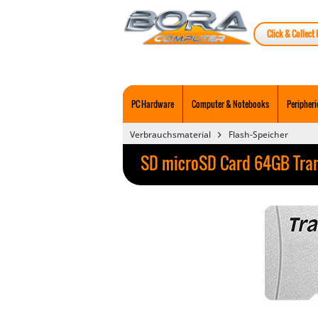
Click & Collect 
PC Hardware
Computer & Notebooks
Peripheri
Verbrauchsmaterial
Flash-Speicher
SD microSD Card 64GB Tra