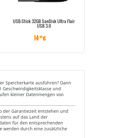
USB-Stick 32GB SanDisk Ultra Flair
SD microSD Card 8GB Transc
USB 3.0
Class10 w/adapter
14
€
50
€
00
00
ner Speicherkarte ausführen? Dann
U1 Geschwindigkeitsklasse und
brufen kleiner Datenmengen von
lb der Garantiezeit entstehen und
estens auf das Land der
ktdaten für den entsprechenden
te werden durch eine zusätzliche