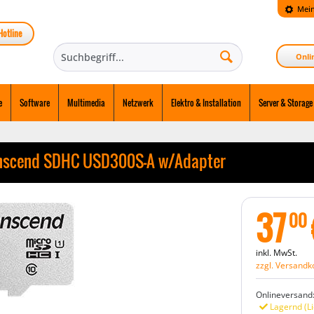
Mein
Hotline
Onli
e
Software
Multimedia
Netzwerk
Elektro & Installation
Server & Storage
nscend SDHC USD300S-A w/Adapter
37
00
inkl. MwSt.
zzgl. Versandk
Onlineversand
Lagernd (Li