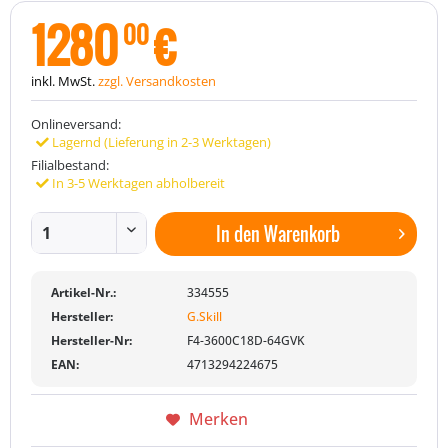
1280
€
00
inkl. MwSt.
zzgl. Versandkosten
Onlineversand:
Lagernd (Lieferung in 2-3 Werktagen)
Filialbestand:
In 3-5 Werktagen abholbereit
In den
Warenkorb
Artikel-Nr.:
334555
Hersteller:
G.Skill
Hersteller-Nr:
F4-3600C18D-64GVK
EAN:
4713294224675
Merken