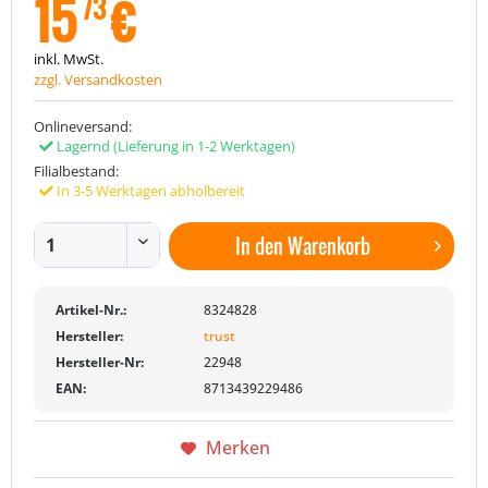
15
€
73
inkl. MwSt.
zzgl. Versandkosten
Onlineversand:
Lagernd
(Lieferung in 1-2 Werktagen)
Filialbestand:
In 3-5 Werktagen abholbereit
In den
Warenkorb
Artikel-Nr.:
8324828
Hersteller:
trust
Hersteller-Nr:
22948
EAN:
8713439229486
Merken