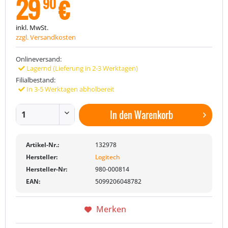
29
€
90
inkl. MwSt.
zzgl. Versandkosten
Onlineversand:
Lagernd (Lieferung in 2-3 Werktagen)
Filialbestand:
In 3-5 Werktagen abholbereit
In den
Warenkorb
Artikel-Nr.:
132978
Hersteller:
Logitech
Hersteller-Nr:
980-000814
EAN:
5099206048782
Merken