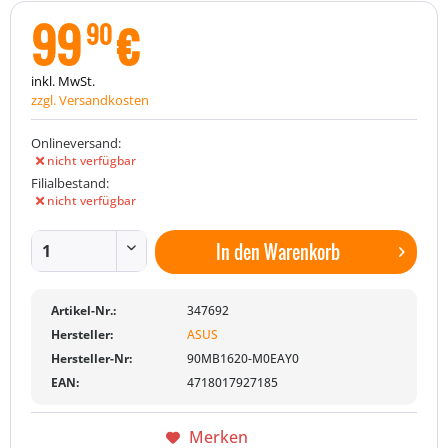
99
€
90
inkl. MwSt.
zzgl. Versandkosten
Onlineversand:
nicht verfügbar
Filialbestand:
nicht verfügbar
In den
Warenkorb
Artikel-Nr.:
347692
Hersteller:
ASUS
Hersteller-Nr:
90MB1620-M0EAY0
EAN:
4718017927185
Merken