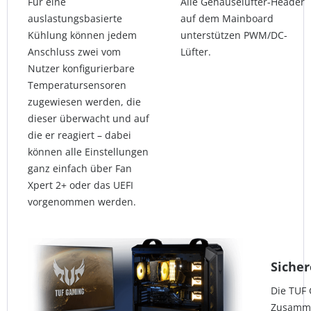
Für eine
Alle Gehäuselüfter-Header
auslastungsbasierte
auf dem Mainboard
Kühlung können jedem
unterstützen PWM/DC-
Anschluss zwei vom
Lüfter.
Nutzer konfigurierbare
Temperatursensoren
zugewiesen werden, die
dieser überwacht und auf
die er reagiert – dabei
können alle Einstellungen
ganz einfach über Fan
Xpert 2+ oder das UEFI
vorgenommen werden.
Siche
Die TUF 
Zusamme