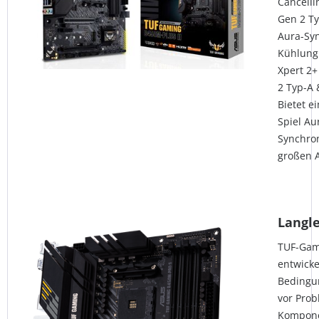
Cancelli
Gen 2 Ty
Aura-Sy
Kühlung
Xpert 2+
2 Typ-A 
Bietet e
Spiel Au
Synchron
großen 
Langle
TUF-Gam
entwicke
Bedingun
vor Prob
Komponen