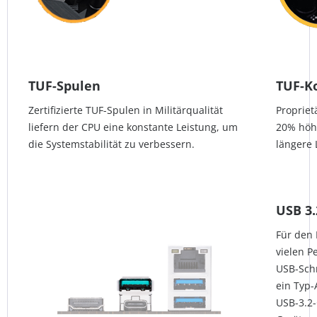
TUF-Spulen
TUF-K
Zertifizierte TUF-Spulen in Militärqualität
Propriet
liefern der CPU eine konstante Leistung, um
20% höh
die Systemstabilität zu verbessern.
längere
USB 3.
Für den 
vielen P
USB-Schn
ein Typ-
USB-3.2-