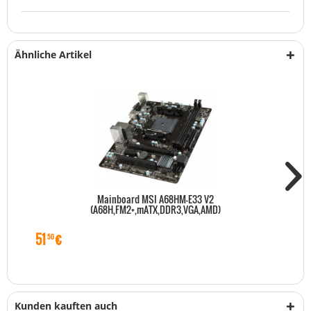
Ähnliche Artikel
Mainboard MSI A68HM-E33 V2
(A68H,FM2+,mATX,DDR3,VGA,AMD)
51
€
50
Kunden kauften auch