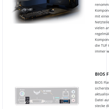
renommie
Kompone
mit ein
Netzteil
vielen a
regelmä
Kompone
die TUF 
immer w
BIOS 
BIOS Fla
sicherst
aktualis
Datei au
stecke d