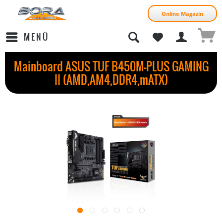
Online Magazin
MENÜ
Mainboard ASUS TUF B450M-PLUS GAMING
II (AMD,AM4,DDR4,mATX)