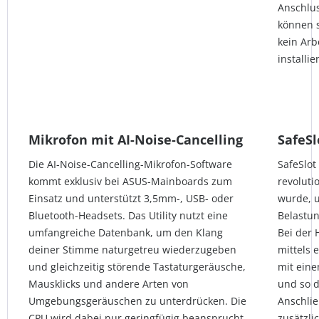
Anschlus
können 
kein Arb
installie
Mikrofon mit AI-Noise-Cancelling
SafeSl
Die AI-Noise-Cancelling-Mikrofon-Software
SafeSlot
kommt exklusiv bei ASUS-Mainboards zum
revoluti
Einsatz und unterstützt 3,5mm-, USB- oder
wurde, 
Bluetooth-Headsets. Das Utility nutzt eine
Belastun
umfangreiche Datenbank, um den Klang
Bei der 
deiner Stimme naturgetreu wiederzugeben
mittels 
und gleichzeitig störende Tastaturgeräusche,
mit ein
Mausklicks und andere Arten von
und so d
Umgebungsgeräuschen zu unterdrücken. Die
Anschlie
CPU wird dabei nur geringfügig beansprucht,
zusätzli