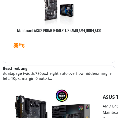
Mainboard ASUS PRIME B450-PLUS (AMD,AM4,DDR4,ATX)
89
€
90
Beschreibung
#datapage {width:780px;height:auto;overflow:hidden;margin-
left:-10px; margin:0 auto;}...
ASUS 
AMD B45
Mainboar