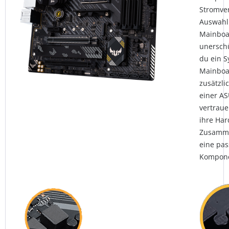
Stromve
Auswahl 
Mainboar
unerschü
du ein 
Mainboa
zusätzli
einer AS
vertraue
ihre Har
Zusamme
eine pas
Kompone