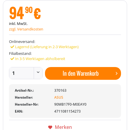
94
€
90
inkl. MwSt.
zzgl. Versandkosten
Onlineversand:
Lagernd (Lieferung in 2-3 Werktagen)
Filialbestand:
In 3-5 Werktagen abholbereit
In den
Warenkorb
Artikel-Nr.:
370163
Hersteller:
ASUS
Hersteller-Nr:
90MB17F0-M0EAY0
EAN:
4711081154273
Merken