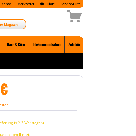
 Konto
Merkzettel
Filiale
Service/Hilfe
ne Magazin
Haus & Büro
Telekommunikation
Zubehör
€
osten
:
eferung in 2-3 Werktagen)
tagen abholbereit