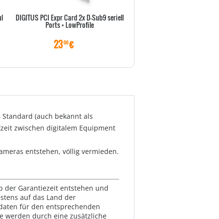
l
DIGITUS PCI Expr Card 2x D-Sub9 seriell
Intel NEK PCI-Express I350T2
Ports + LowProfile
23
€
229
€
00
00
4 Standard (auch bekannt als
tzeit zwischen digitalem Equipment
Kameras entstehen, völlig vermieden.
lb der Garantiezeit entstehen und
estens auf das Land der
ktdaten für den entsprechenden
te werden durch eine zusätzliche