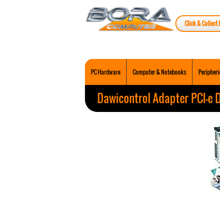
Click & Collect 
PC Hardware
Computer & Notebooks
Peripheri
Dawicontrol Adapter PCI-e D