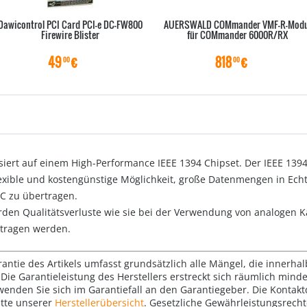
Dawicontrol PCI Card PCI-e DC-FW800
AUERSWALD COMmander VMF-R-Modu
Firewire Blister
für COMmander 6000R/RX
49
€
818
€
00
00
siert auf einem High-Performance IEEE 1394 Chipset. Der IEEE 139
flexible und kostengünstige Möglichkeit, große Datenmengen in Ech
C zu übertragen.
erden Qualitätsverluste wie sie bei der Verwendung von analogen 
rtragen werden.
rantie des Artikels umfasst grundsätzlich alle Mängel, die innerha
Die Garantieleistung des Herstellers erstreckt sich räumlich mind
wenden Sie sich im Garantiefall an den Garantiegeber. Die Konta
tte unserer
Herstellerübersicht
. Gesetzliche Gewährleistungsrech