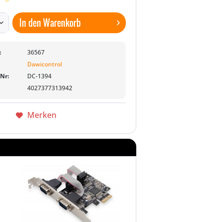
In den
Warenkorb
:
36567
Dawicontrol
-Nr:
DC-1394
4027377313942
Merken