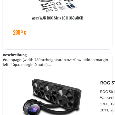
Asus WAK ROG Strix LC II 360 ARGB
230
€
00
Beschreibung
#datapage {width:780px;height:auto;overflow:hidden;margin-
left:-10px; margin:0 auto;}...
ROG ST
ROG Stri
Wasserkü
1700, 12
2011, 2