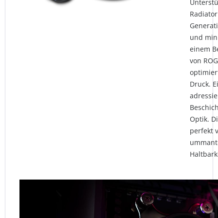
Unterst
Radiator
Generat
und min
einem Be
von ROG 
optimier
Druck. 
adressi
Beschich
Optik. D
perfekt 
ummante
Haltbark