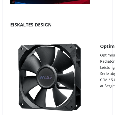
EISKALTES DESIGN
Optimi
Optimier
Radiator
Leistung
Serie ab
CFM / 5
außergew