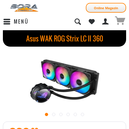
Online Magazin
MENÜ
Asus WAK ROG Strix LC II 360