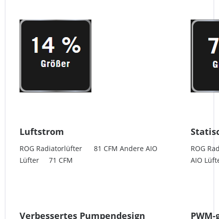
Luftstrom
Statis
ROG Radiatorlüfter 81 CFM Andere AIO
ROG Rad
Lüfter 71 CFM
AIO Lü
Verbessertes Pumpendesign
PWM-g