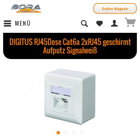
Online Magazin
MENÜ
DIGITUS RJ45Dose Cat6a 2xRJ45 geschirmt
Aufputz Signalweiß