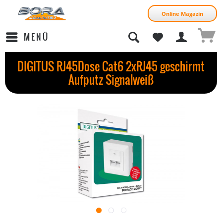
Online Magazin
MENÜ
DIGITUS RJ45Dose Cat6 2xRJ45 geschirmt
Aufputz Signalweiß