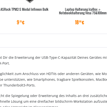
ASRock TPM2-S Modul Infineon Bulk
Laptop Halterung IcyBox ->
Notebookhalterung Vesa 75&100mm
9
€
18
€
70
00
cht Dir die Erweiterung der USB-Type-C-Kapazität Deines Gerätes 
-Port.
öglichkeit zum Anschluss von HDTVs oder anderen Geräten, wie Mon
be unterstützen, wie Smartphones, tragbare Spielkonsolen, MacB
er Thunderbolt3-Ports.
ht die Spiegelung oder Erweiterung des Inhalts an drei zusätzliche
schnelle Lösung um eine dreifacher bildschirm-Workstation aufzuste