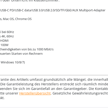
en oder Unterricht im Klassenzimmer.
/USB-C PD/USB-C data/USB 3.0/USB 2.0/SD/TF/GbE/AUX Multiport-Adapter
ws, Mac OS, Chrome OS
K bei 60Hz
s 4K, 60Hz
d HDMI
s 100W
schwindigkeiten von bis zu 1000 Mbit/s
euerten Starten von Rechnern
r Windows 10/8/7)
rantie des Artikels umfasst grundsätzlich alle Mängel, die innerha
Die Garantieleistung des Herstellers erstreckt sich räumlich mind
wenden Sie sich im Garantiefall an den Garantiegeber. Die Konta
tte unserer
Herstellerübersicht
. Gesetzliche Gewährleistungsrech
kt.