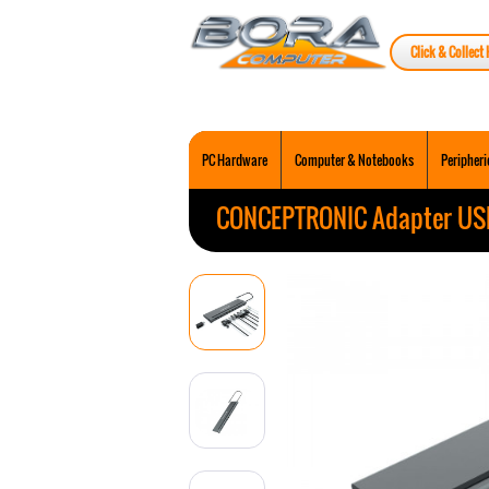
Click & Collect 
PC Hardware
Computer & Notebooks
Peripheri
CONCEPTRONIC Adapter USB-