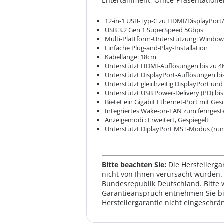
Entertainment, Office-Präsentation
12-in-1 USB-Typ-C zu HDMI/DisplayPort
USB 3.2 Gen 1 SuperSpeed 5Gbps
Multi-Plattform-Unterstützung: Windo
Einfache Plug-and-Play-Installation
Kabellänge: 18cm
Unterstützt HDMI-Auflösungen bis zu 4
Unterstützt DisplayPort-Auflösungen bi
Unterstützt gleichzeitig DisplayPort un
Unterstützt USB Power-Delivery (PD) bi
Bietet ein Gigabit Ethernet-Port mit Ge
Integriertes Wake-on-LAN zum ferngest
Anzeigemodi : Erweitert, Gespiegelt
Unterstützt DiplayPort MST-Modus (nu
Bitte beachten Sie:
Die Herstellerga
nicht von Ihnen verursacht wurden. 
Bundesrepublik Deutschland. Bitte 
Garantieanspruch entnehmen Sie bi
Herstellergarantie nicht eingeschrän