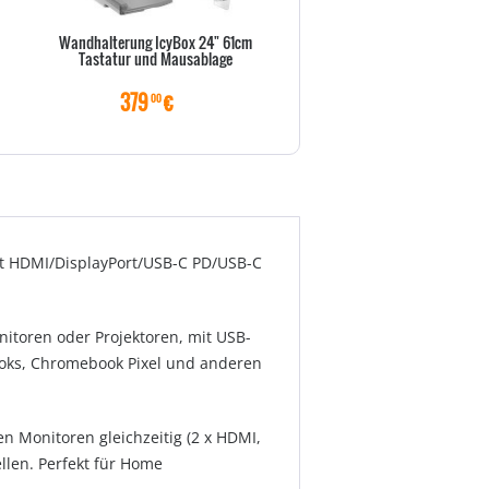
Wandhalterung IcyBox 24" 61cm
Kühler Thermalright Macho 
Tastatur und Mausablage
379
€
36
€
00
50
mit HDMI/DisplayPort/USB-C PD/USB-C
itoren oder Projektoren, mit USB-
ooks, Chromebook Pixel und anderen
n Monitoren gleichzeitig (2 x HDMI,
llen. Perfekt für Home