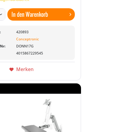
In den
Warenkorb
:
420893
Conceptronic
-Nr:
DONN17G
4015867229545
Merken