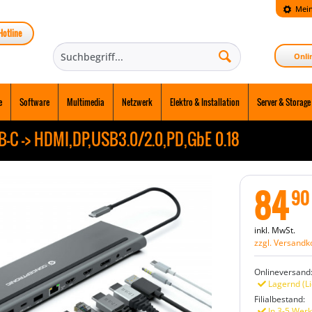
Mein
Hotline
Onli
e
Software
Multimedia
Netzwerk
Elektro & Installation
Server & Storage
C -> HDMI,DP,USB3.0/2.0,PD,GbE 0.18
84
90
inkl. MwSt.
zzgl. Versandk
Onlineversand
Lagernd (Li
Filialbestand:
In 3-5 Werk