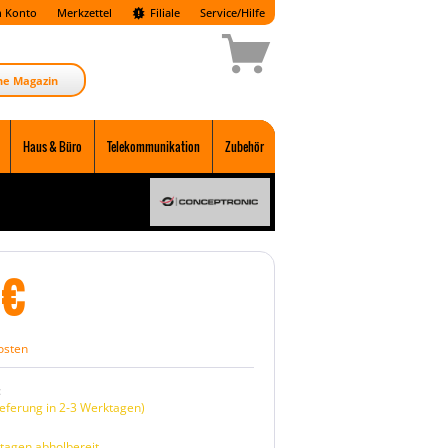
 Konto
Merkzettel
Filiale
Service/Hilfe
ne Magazin
Haus & Büro
Telekommunikation
Zubehör
€
osten
:
eferung in 2-3 Werktagen)
tagen abholbereit