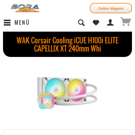
Online Magazin
MENÜ
WAK Corsair Cooling iCUE H100i ELITE
CAPELLIX XT 240mm Whi